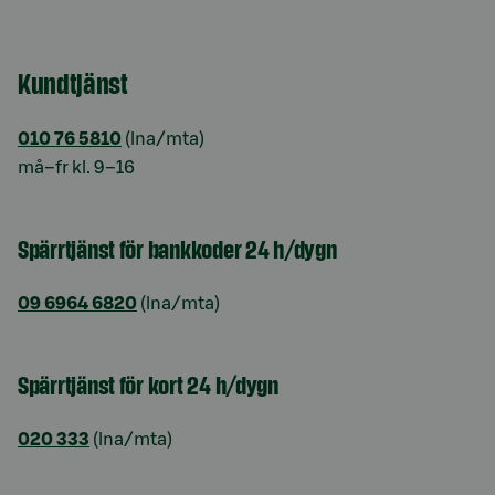
Kundtjänst
010 76 5810
(lna/mta)
må–fr kl. 9–16
Spärrtjänst för bankkoder 24 h/dygn
09 6964 6820
(lna/mta)
Spärrtjänst för kort 24 h/dygn
020 333
(lna/mta)