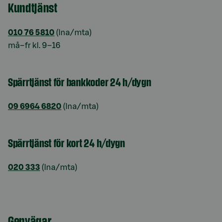
Kundtjänst
010 76 5810
(lna/mta)
må–fr kl. 9–16
Spärrtjänst för bankkoder 24 h/dygn
09 6964 6820
(lna/mta)
Spärrtjänst för kort 24 h/dygn
020 333
(lna/mta)
Genvägar