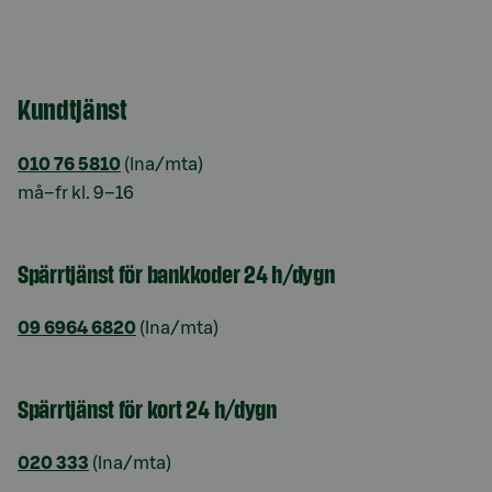
Kundtjänst
010 76 5810
(lna/mta)
må–fr kl. 9–16
Spärrtjänst för bankkoder 24 h/dygn
09 6964 6820
(lna/mta)
Spärrtjänst för kort 24 h/dygn
020 333
(lna/mta)