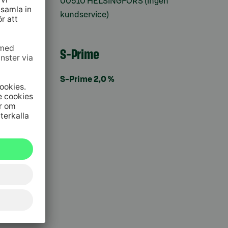
00510 HELSINGFORS (ingen
kundservice)
S-Prime
S-Prime 2,0 %