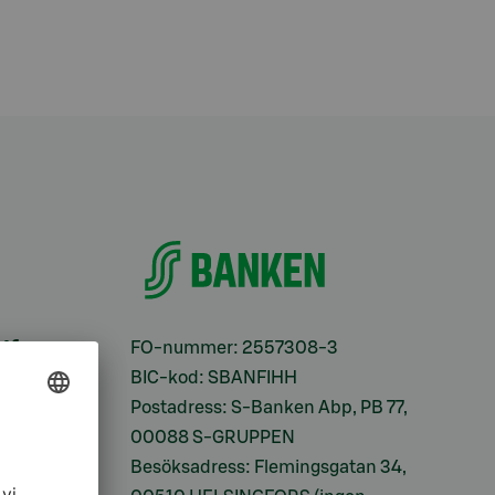
ifter
FO-nummer: 2557308-3
BIC-kod: SBANFIHH
Postadress: S-Banken Abp, PB 77,
00088 S-GRUPPEN
Besöksadress: Flemingsgatan 34,