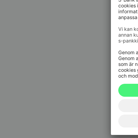
09 6964 
Spärrtjä
h/dygn
020 333
(