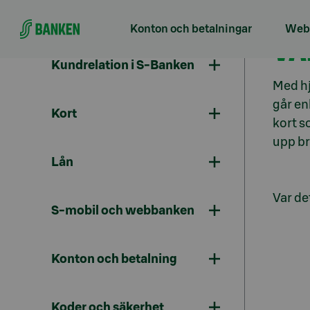
Gå direkt till innehållet
Konton och betalningar
Webb
VA
Kundrelation i S-Banken
Med hj
går en
Kort
kort s
upp br
Lån
Var det
S-mobil och webbanken
Konton och betalning
Koder och säkerhet