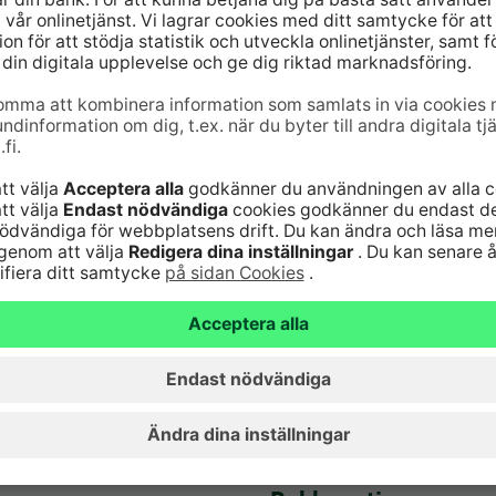
6820
(lna/mta)
Serviceavgifter
Vanliga frågor
nst för kort 24
Säker hantering av
bankärenden
lna/mta)
Fondkurser
Aktuellt
Artiklar
Hyreslokaler
Ge respons