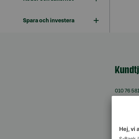
Spara och investera
Kundt
010 76 58
må–fr kl. 
Spärrtj
h/dygn