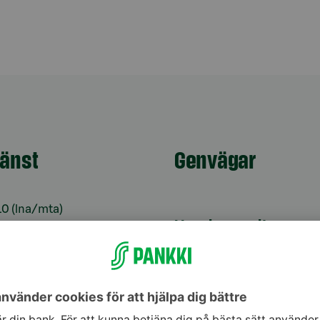
jänst
Genvägar
10
(lna/mta)
Uppdatera dina uppg
9–16
Kontrollera
änst för bankkoder 24
webbankskoderna
Bli kund