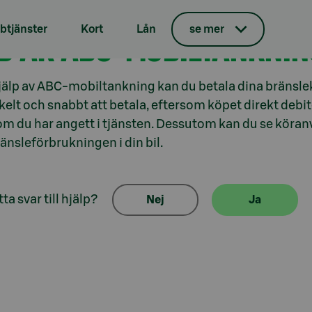
tjänster
Kort
Lån
se mer
D ÄR ABC-MOBILTANKNI
älp av ABC-mobiltankning kan du betala dina bränsle
kelt och snabbt att betala, eftersom köpet direkt debi
om du har angett i tjänsten. Dessutom kan du se köranv
änsleförbrukningen i din bil.
ta svar till hjälp?
Nej
Ja