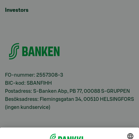
Investors
FO-nummer: 2557308-3
BIC-kod: SBANFIHH
Postadress: S-Banken Abp, PB 77, 00088 S-GRUPPEN
Besöksadress: Flemingsgatan 34, 00510 HELSINGFORS
(ingen kundservice)
S-Prime