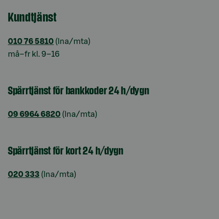
Kundtjänst
010 76 5810
(lna/mta)
må–fr kl. 9–16
Spärrtjänst för bankkoder 24 h/dygn
09 6964 6820
(lna/mta)
Spärrtjänst för kort 24 h/dygn
020 333
(lna/mta)