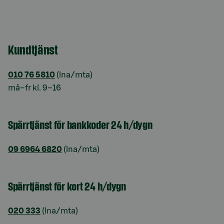
Kundtjänst
010 76 5810
(lna/mta)
må–fr kl. 9–16
Spärrtjänst för bankkoder 24 h/dygn
09 6964 6820
(lna/mta)
Spärrtjänst för kort 24 h/dygn
020 333
(lna/mta)