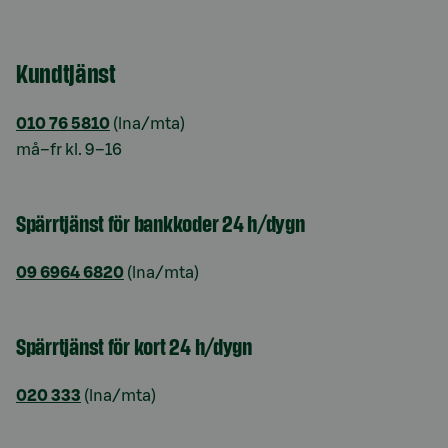
Kundtjänst
010 76 5810
(lna/mta)
må–fr kl. 9–16
Spärrtjänst för bankkoder 24 h/dygn
09 6964 6820
(lna/mta)
Spärrtjänst för kort 24 h/dygn
020 333
(lna/mta)