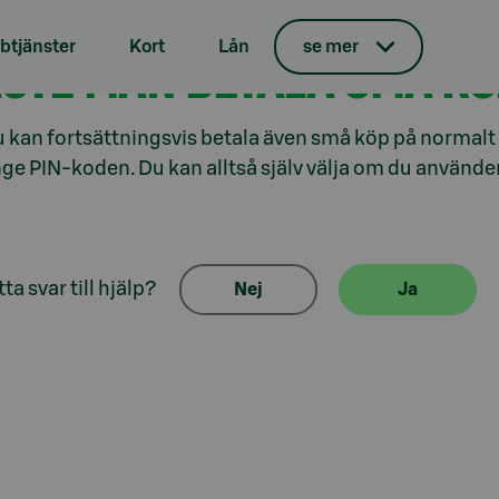
tjänster
Kort
Lån
se mer
STE MAN BETALA SMÅ KÖ
u kan fortsättningsvis betala även små köp på normalt 
ge PIN-koden. Du kan alltså själv välja om du använde
ta svar till hjälp?
Nej
Ja