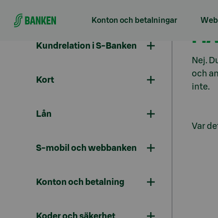
Gå direkt till innehållet
Konton och betalningar
Webb
MÅ
Kundrelation i S-Banken
Nej. D
och an
Kort
inte.
Lån
Var det
S-mobil och webbanken
Konton och betalning
Koder och säkerhet