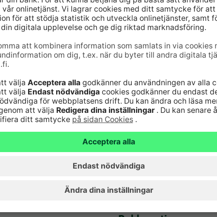
6820
(lna/mta)
Serviceavgifter
Vanliga frågor
nst för kort 24
Säker hantering av
bankärenden
lna/mta)
Fondkurser
Aktuellt
Artiklar
Hyreslokaler
Ge respons