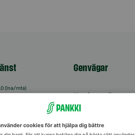
jänst
Genvägar
10
(lna/mta)
Uppdatera dina uppg
9–16
Kontrollera
änst för bankkoder 24
webbankskoderna
Bli kund