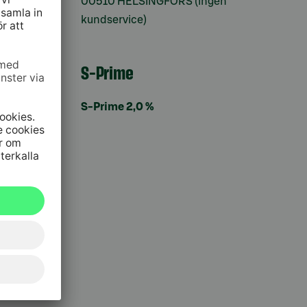
00510 HELSINGFORS (ingen
kundservice)
S-Prime
S-Prime 2,0 %