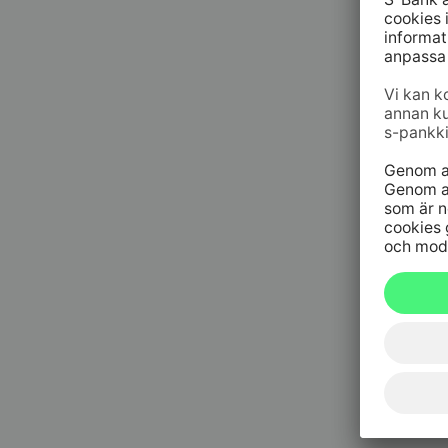
09 6964 
Spärrtjä
h/dygn
020 333
(