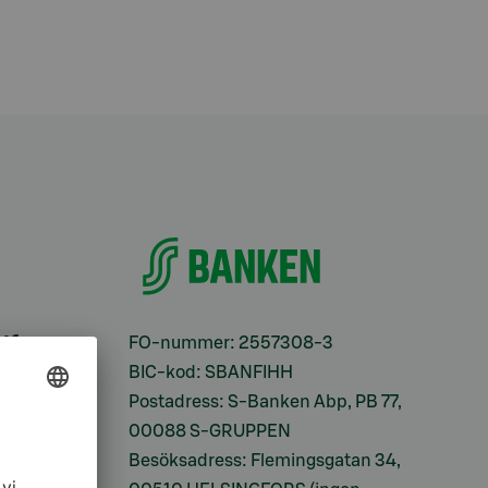
ifter
FO-nummer: 2557308-3
BIC-kod: SBANFIHH
Postadress: S-Banken Abp, PB 77,
00088 S-GRUPPEN
Besöksadress: Flemingsgatan 34,