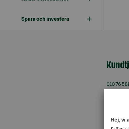
Spara och investera
Kundt
010 76 58
må–fr kl. 
Spärrtj
h/dygn