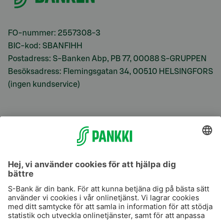
FO-nummer: 2557308-3
BIC-kod: SBANFIHH
Postadress: S-Banken Abp, PB 77, 00088 S-GRUPPEN
Besöksadress: Flemingsgatan 34, 00510 HELSINGFORS
(ingen kundservice)
S-Prime
S-Prime 2,0 %