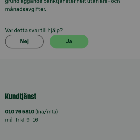
grundläggande banktjänster helt utan års- och
månadsavgifter.
Var detta svar till hjälp?
Nej
Ja
Kundtjänst
010 76 5810
(lna/mta)
må–fr kl. 9–16