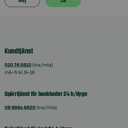
Nej
Ja
Kundtjänst
010 76 5810
(lna/mta)
må–fr kl. 9–16
Spärrtjänst för bankkoder 24 h/dygn
09 6964 6820
(lna/mta)