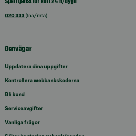
Spärrtjänst för kort 24 h/dygn
020 333
(lna/mta)
Genvägar
Uppdatera dina uppgifter
Kontrollera webbankskoderna
Bli kund
Serviceavgifter
Vanliga frågor