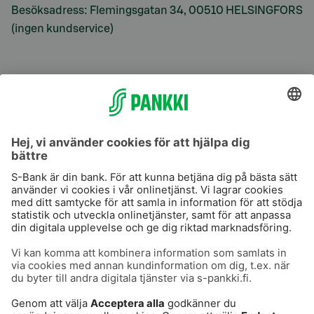
Besöksadress: Flemingsgatan 34, 00510 HELSINGFORS
(ingen kundservice)
S-Prime
S-Prime 2,0 %
Användarvillkor
Dataskydd