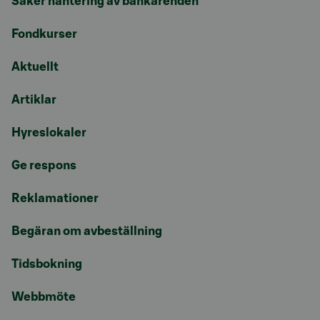
Säker hantering av bankärenden
Fondkurser
Aktuellt
Artiklar
Hyreslokaler
Ge respons
Reklamationer
Begäran om avbeställning
Tidsbokning
Webbmöte