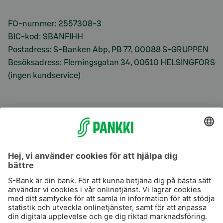
FO-nummer: 2557308-3
BIC-kod: SBANFIHH
Postadress: S-Banken Abp, PB 77, 00088 S-GRUPPEN
Besöksadress: Flemingsgatan 34, 00510 HELSINGFORS
(ingen kundservice)
S-Prime
S-Prime 2,0 %