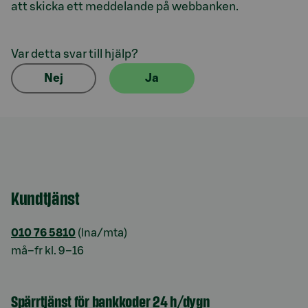
att skicka ett meddelande på webbanken.
Var detta svar till hjälp?
Nej
Ja
Kundtjänst
010 76 5810
(lna/mta)
må–fr kl. 9–16
Spärrtjänst för bankkoder 24 h/dygn