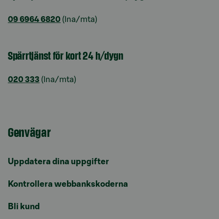
09 6964 6820
(lna/mta)
Spärrtjänst för kort 24 h/dygn
020 333
(lna/mta)
Genvägar
Uppdatera dina uppgifter
Kontrollera webbankskoderna
Bli kund