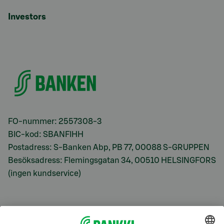
Investors
FO-nummer: 2557308-3
BIC-kod: SBANFIHH
Postadress: S-Banken Abp, PB 77, 00088 S-GRUPPEN
Besöksadress: Flemingsgatan 34, 00510 HELSINGFORS
(ingen kundservice)
S-Prime