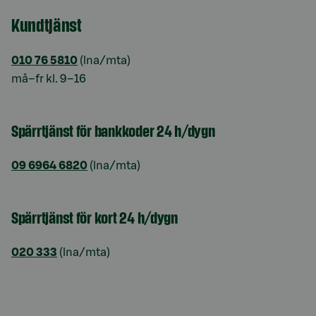
Kundtjänst
010 76 5810
(lna/mta)
må–fr kl. 9–16
Spärrtjänst för bankkoder 24 h/dygn
09 6964 6820
(lna/mta)
Spärrtjänst för kort 24 h/dygn
020 333
(lna/mta)