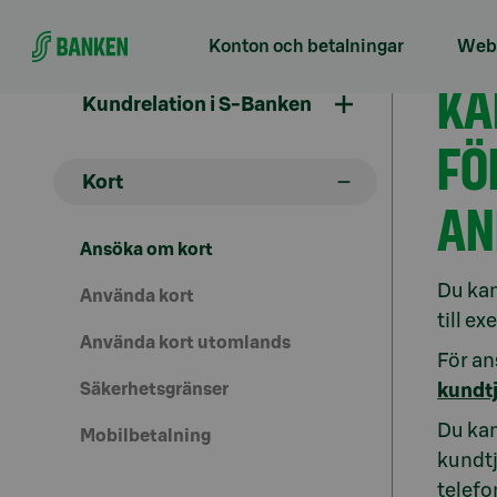
Gå direkt till innehållet
Konton och betalningar
Webb
An
KA
Kundrelation i S-Banken
FÖ
Kort
AN
Ansöka om kort
Du kan
Använda kort
till e
Använda kort utomlands
För an
Säkerhetsgränser
kundtj
Du kan
Mobilbetalning
kundtj
telefo