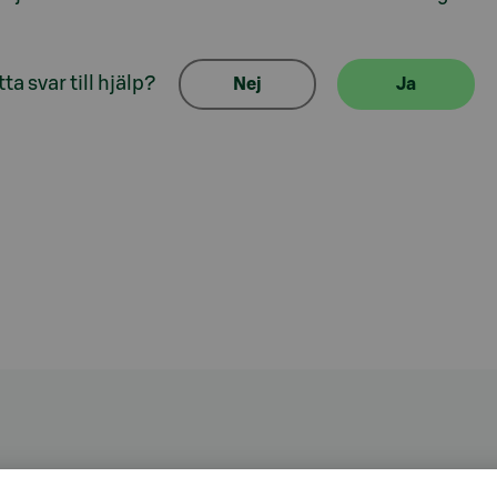
ta svar till hjälp?
Nej
Ja