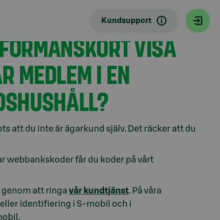
Kundsupport
-FÖRMÅNSKORT VISA
R MEDLEM I EN
DSHUSHÅLL?
 att du inte är ägarkund själv. Det räcker att du
r webbankskoder får du koder på vårt
r genom att ringa
vår kundtjänst
. På våra
ller identifiering i S-mobil och i
obil.