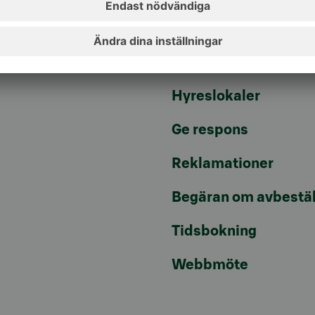
Aktuellt
Artiklar
Hyreslokaler
Ge respons
Reklamationer
Begäran om avbestäl
Tidsbokning
Webbmöte