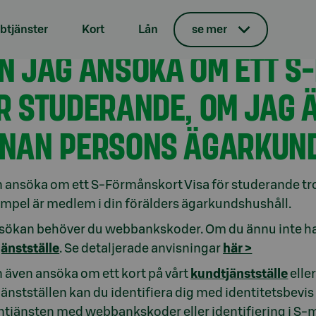
tjänster
Kort
Lån
se mer
söka om kort
N JAG ANSÖKA OM ETT S
R STUDERANDE, OM JAG Ä
NAN PERSONS ÄGARKUN
 ansöka om ett S-Förmånskort Visa för studerande trots
xempel är medlem i din förälders ägarkundshushåll.
sökan behöver du webbankskoder. Om du ännu inte ha
änstställe
. Se detaljerade anvisningar
här >
 även ansöka om ett kort på vårt
kundtjänstställe
elle
änstställen kan du identifiera dig med identitetsbevis e
ntjänsten med webbankskoder eller identifiering i S-m