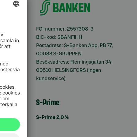
ifter
FO-nummer: 2557308-3
BIC-kod: SBANFIHH
Postadress: S-Banken Abp, PB 77,
00088 S-GRUPPEN
Besöksadress: Flemingsgatan 34,
00510 HELSINGFORS (ingen
kundservice)
S-Prime
S-Prime 2,0 %