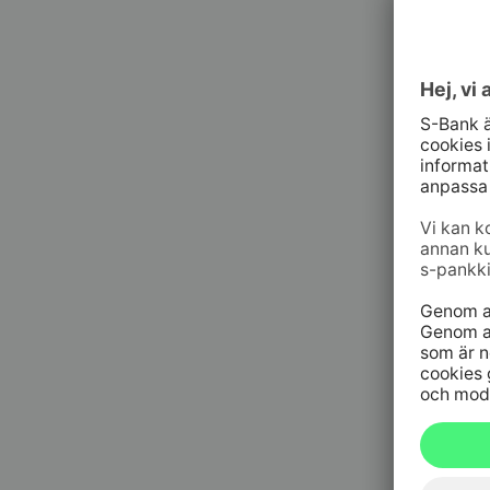
Kundt
010 76 58
må–fr kl. 
Spärrtj
h/dygn
09 6964 
Spärrtjä
h/dygn
020 333
(