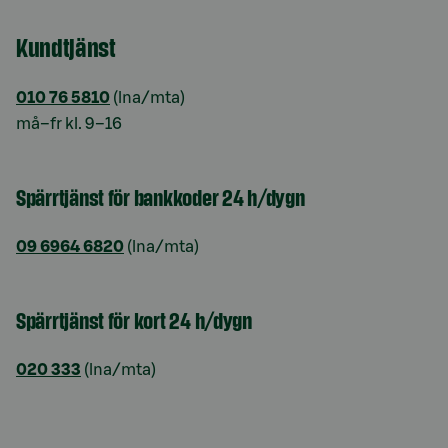
Kundtjänst
010 76 5810
(lna/mta)
må–fr kl. 9–16
Spärrtjänst för bankkoder 24 h/dygn
09 6964 6820
(lna/mta)
Spärrtjänst för kort 24 h/dygn
020 333
(lna/mta)