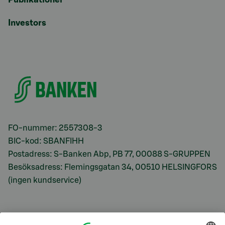
Investors
FO-nummer: 2557308-3
BIC-kod: SBANFIHH
Postadress: S-Banken Abp, PB 77, 00088 S-GRUPPEN
Besöksadress: Flemingsgatan 34, 00510 HELSINGFORS
(ingen kundservice)
S-Prime