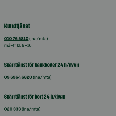
Kundtjänst
010 76 5810
(lna/mta)
må–fr kl. 9–16
Spärrtjänst för bankkoder 24 h/dygn
09 6964 6820
(lna/mta)
Spärrtjänst för kort 24 h/dygn
020 333
(lna/mta)