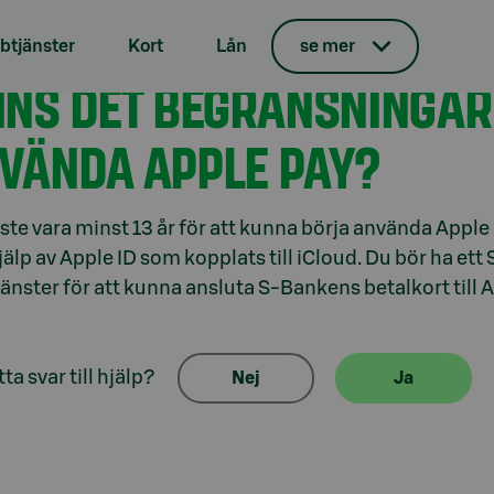
tjänster
Kort
Lån
se mer
ilbetalning
NNS DET BEGRÄNSNINGAR
VÄNDA APPLE PAY?
te vara minst 13 år för att kunna börja använda Apple 
älp av Apple ID som kopplats till iCloud. Du bör ha e
änster för att kunna ansluta S-Bankens betalkort till A
ta svar till hjälp?
Nej
Ja