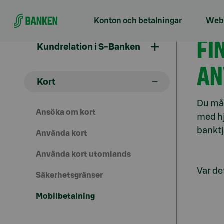
Gå direkt till innehållet
Konton och betalningar
Webb
Mob
FI
Kundrelation i S-Banken
AN
Kort
Du mås
Ansöka om kort
med hj
banktj
Använda kort
Använda kort utomlands
Var det
Säkerhetsgränser
Mobilbetalning