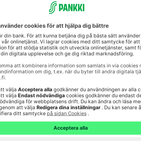
jänst
Genvägar
10
(lna/mta)
Uppdatera dina uppg
9–16
Kontrollera
änst för bankkoder 24
webbankskoderna
Bli kund
6820
(lna/mta)
Serviceavgifter
Vanliga frågor
nst för kort 24
Säker hantering av
bankärenden
lna/mta)
Fondkurser