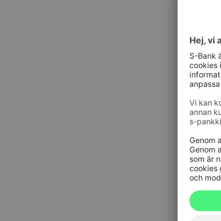
Kundt
010 76 58
må–fr kl. 
Spärrtj
h/dygn
09 6964 
Spärrtjä
h/dygn
020 333
(