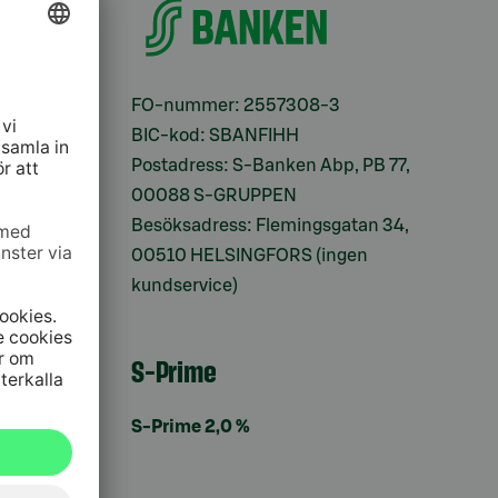
ifter
FO-nummer: 2557308-3
BIC-kod: SBANFIHH
Postadress: S-Banken Abp, PB 77,
00088 S-GRUPPEN
Besöksadress: Flemingsgatan 34,
00510 HELSINGFORS (ingen
kundservice)
S-Prime
S-Prime 2,0 %