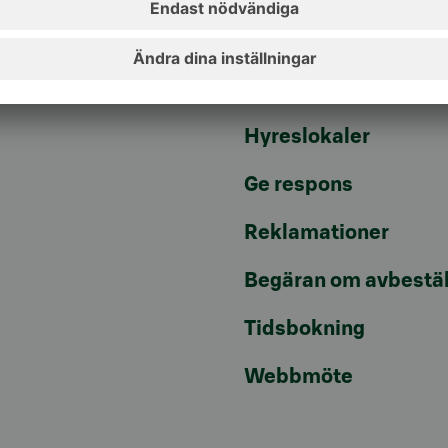
Aktuellt
Artiklar
Hyreslokaler
Ge respons
Reklamationer
Begäran om avbestäl
Tidsbokning
Webbmöte