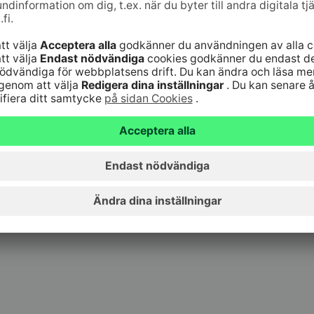
bil:
ebbanken: