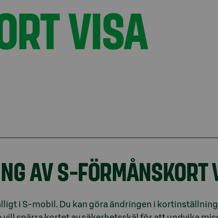
RT VISA
ING AV S-FÖRMÅNSKORT V
älligt i S-mobil. Du kan göra ändringen i kortinställnin
och vill spärra kortet av säkerhetsskäl för att undvika m