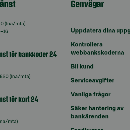
jänst
Genvägar
10
(lna/mta)
Uppdatera dina uppg
9–16
Kontrollera
änst för bankkoder 24
webbankskoderna
Bli kund
6820
(lna/mta)
Serviceavgifter
Vanliga frågor
nst för kort 24
Säker hantering av
bankärenden
lna/mta)