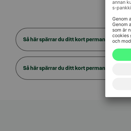
Så här spärrar du ditt kort permanent i S-mo
Så här spärrar du ditt kort permanent på w