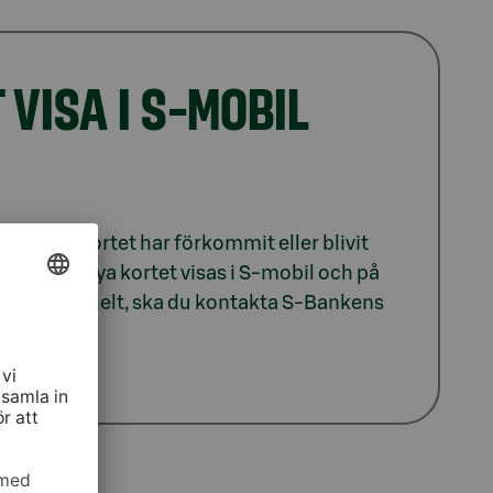
VISA I S-MOBIL
rna, om kortet har förkommit eller blivit
r det. Det nya kortet visas i S-mobil och på
kortavtalet helt, ska du kontakta S-Bankens