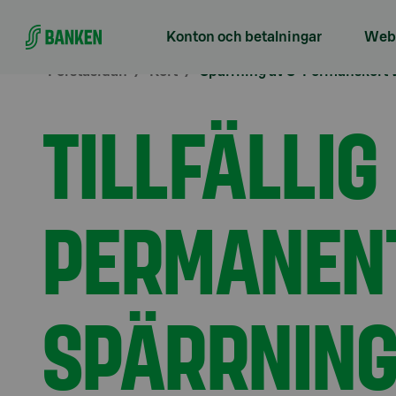
Gå direkt till innehållet
Konton och betalningar
Webb
Förstasidan
Kort
Spärrning av S-Förmånskort 
TILLFÄLLIG
PERMANEN
SPÄRRNING