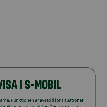
ISA I S-MOBIL
garna. Funktionen är avsedd för situationer
issbruk innan kortet hittas. Även om ett kort