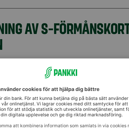
ING AV S-FÖRMÅNSKORT 
N
anent i S-mobil eller på webbanken, i kortinställninga
tt nytt kort automatiskt och en förnyelseavgift tas ut fö
et ersätter det spärrade kortet. Om du vill säga upp 