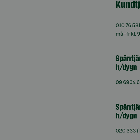
Kundt
010 76 58
må–fr kl. 
Spärrtj
h/dygn
09 6964 
Spärrtjä
h/dygn
020 333
(