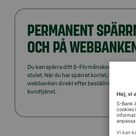
PERMANENT SPÄRRN
OCH PÅ WEBBANKE
Du kan spärra ditt S-Förmånskort Visa perm
stulet. När du har spärrat kortet, beställs e
webbanken direkt efter beställningen, och d
kundtjänst.