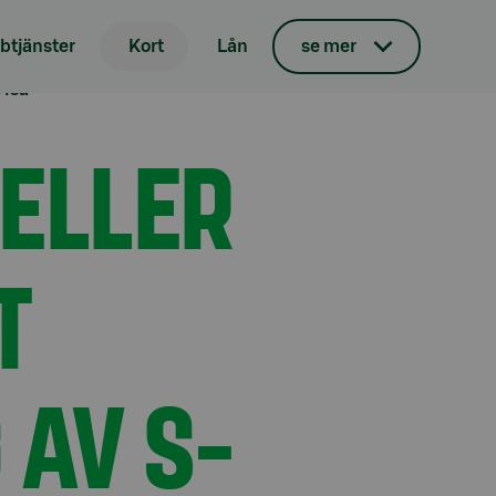
tjänster
Kort
Lån
se mer
Visa
 ELLER
T
 AV S-