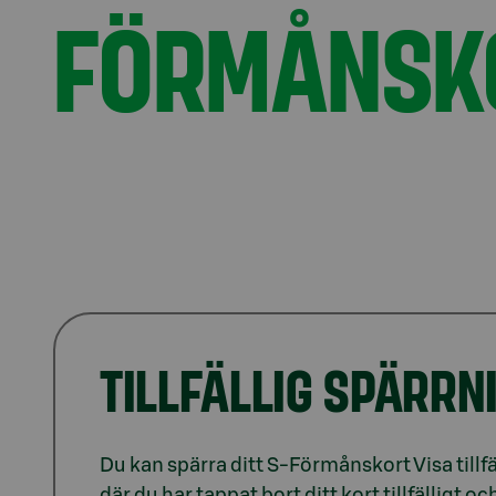
FÖRMÅNSKO
TILLFÄLLIG SPÄRRN
Du kan spärra ditt S-Förmånskort Visa tillf
där du har tappat bort ditt kort tillfälligt 