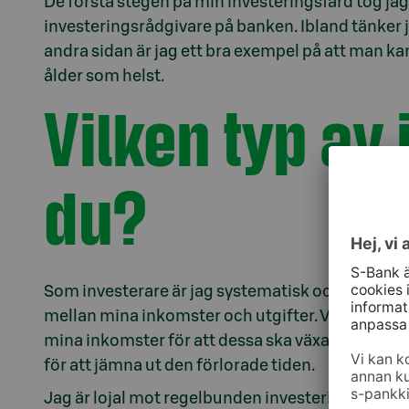
De första stegen på min investeringsfärd tog jag
investeringsrådgivare på banken. Ibland tänker ja
andra sidan är jag ett bra exempel på att man kan
ålder som helst.
Vilken typ av 
du?
Som investerare är jag systematisk och discipl
mellan mina inkomster och utgifter. Varje månad se
mina inkomster för att dessa ska växa till sig. 
för att jämna ut den förlorade tiden.
Jag är lojal mot regelbunden investeringsverksa