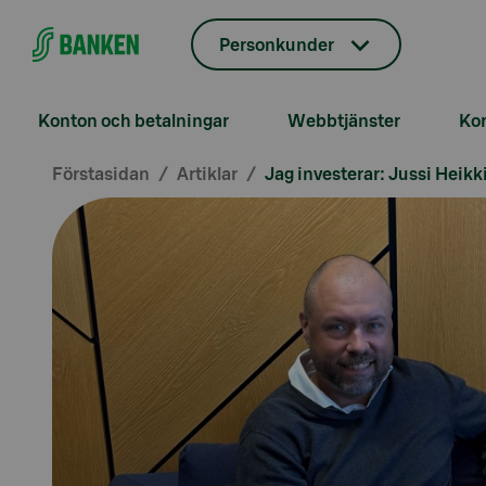
Gå direkt till innehållet
Personkunder
Konton och betalningar
Webbtjänster
Kor
Förstasidan
Artiklar
Jag investerar: Jussi Heikk