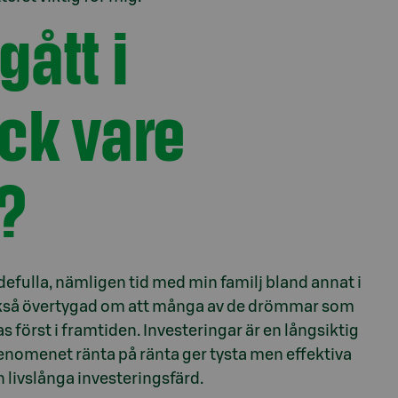
ått i
ack vare
?
efulla, nämligen tid med min familj bland annat i
också övertygad om att många av de drömmar som
s först i framtiden. Investeringar är en långsiktig
enomenet ränta på ränta ger tysta men effektiva
n livslånga investeringsfärd.