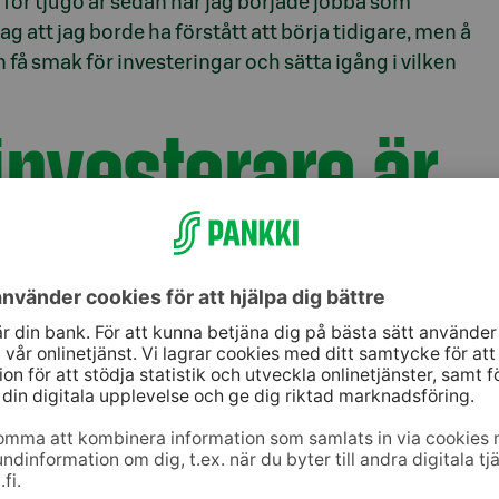
 för tjugo år sedan när jag började jobba som
g att jag borde ha förstått att börja tidigare, men å
 få smak för investeringar och sätta igång i vilken
investerare är
inerad. Jag är mycket medveten om förhållandet
r jag till att jag kan investera en tillräcklig del av
Därutöver gör jag några extra engångsinvesteringar
mhet och gör främst investeringar i aktiefonder.