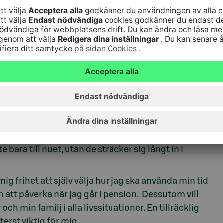
rt, men i övrigt är min verksamhet långsiktig. Tack
knappt alls av svängningar på marknaden eller
n konsekvent och ser en stormande marknad snarare
erar du?
lare och mer flexibel framtid för mig. Livet medför
 och jag vill vara förberedd på dem. Ekonomiska
ara till nuet, utan de sträcker sig långt in i
ig frihet att själv välja hur jag ska använda min tid
en att påverka när jag går i pension. Dessutom vill
h min familj i alla livssituationer. En tillräcklig
erst viktig för mig.