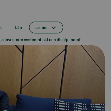
t
Lån
se mer
ila investerar systematiskt och disciplinerat