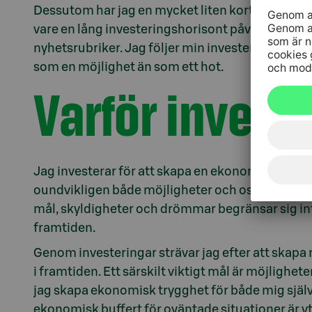
Dessutom har jag en mycket liten kortvarig buffe
vare en lång investeringshorisont påverkas jag 
nyhetsrubriker. Jag följer min investeringspla
som en möjlighet än som ett hot.
Varför invest
Jag investerar för att skapa en ekonomiskt stabi
oundvikligen både möjligheter och osäkerheter,
mål, skyldigheter och drömmar begränsar sig inte b
framtiden.
Genom investeringar strävar jag efter att skapa m
i framtiden. Ett särskilt viktigt mål är möjlighet
jag skapa ekonomisk trygghet för både mig själv oc
ekonomisk buffert för oväntade situationer är ytt