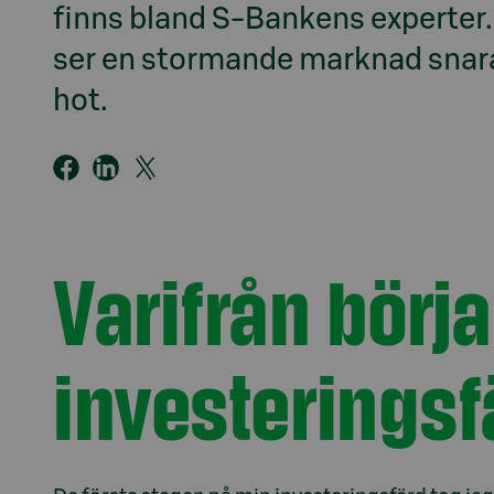
finns bland S-Bankens experter.
ser en stormande marknad snara
hot.
Varifrån börj
investeringsf