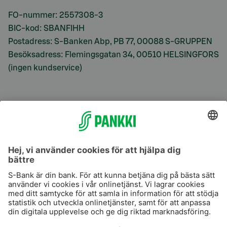
FO-nummer: 2557308-3
BIC-kod: SBANFIHH
Postadress: S-Banken Abp, PB 77, 00088 S-GRUPPEN
Besöksadress: Flemingsgatan 34, 00510 HELSINGFORS
(ingen kundservice)
S-Prime
S-Prime 2,0 %