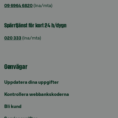
09 6964 6820
(lna/mta)
Spärrtjänst för kort 24 h/dygn
020 333
(lna/mta)
Genvägar
Uppdatera dina uppgifter
Kontrollera webbankskoderna
Bli kund