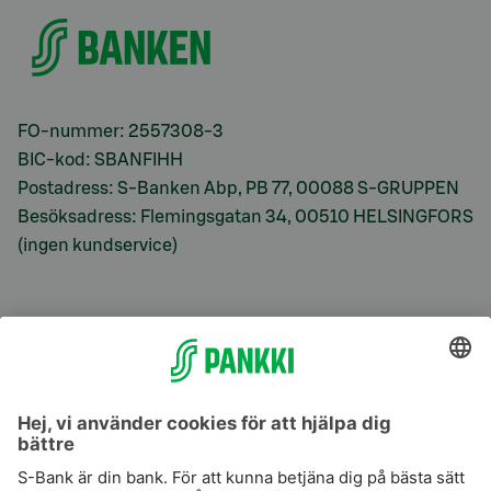
FO-nummer: 2557308-3
BIC-kod: SBANFIHH
Postadress: S-Banken Abp, PB 77, 00088 S-GRUPPEN
Besöksadress: Flemingsgatan 34, 00510 HELSINGFORS
(ingen kundservice)
S-Prime
S-Prime 2,0 %