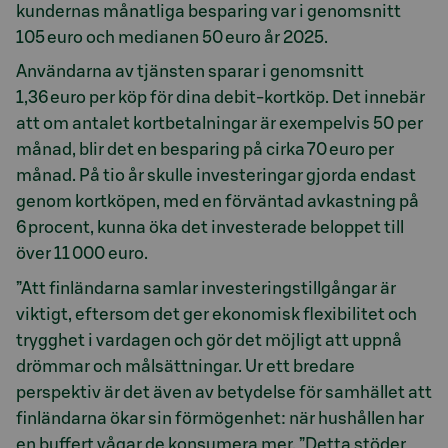
kundernas månatliga besparing var i genomsnitt
105 euro och medianen 50 euro år 2025.
Användarna av tjänsten sparar i genomsnitt
1,36 euro per köp för dina debit-kortköp. Det innebär
att om antalet kortbetalningar är exempelvis 50 per
månad, blir det en besparing på cirka 70 euro per
månad. På tio år skulle investeringar gjorda endast
genom kortköpen, med en förväntad avkastning på
6 procent, kunna öka det investerade beloppet till
över 11 000 euro.
”Att finländarna samlar investeringstillgångar är
viktigt, eftersom det ger ekonomisk flexibilitet och
trygghet i vardagen och gör det möjligt att uppnå
drömmar och målsättningar. Ur ett bredare
perspektiv är det även av betydelse för samhället att
finländarna ökar sin förmögenhet: när hushållen har
en buffert vågar de konsumera mer. ”Detta stöder