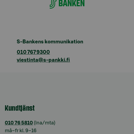
S-Bankens kommunikation
010 767 9300
viestinta@s-pankki.fi
Kundtjänst
010 76 5810
(lna/mta)
må–fr kl. 9–16