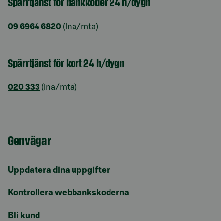
Spärrtjänst för bankkoder 24 h/dygn
09 6964 6820
(lna/mta)
Spärrtjänst för kort 24 h/dygn
020 333
(lna/mta)
Genvägar
Uppdatera dina uppgifter
Kontrollera webbankskoderna
Bli kund