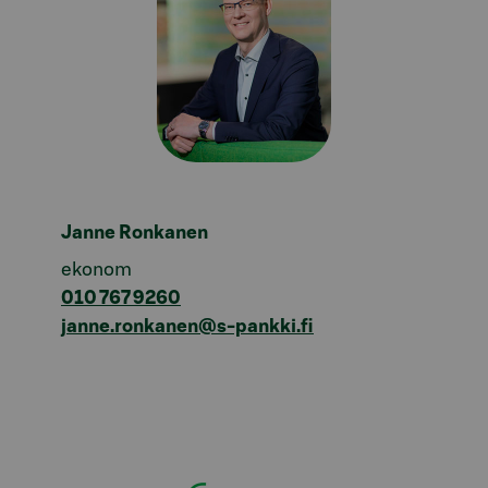
Janne Ronkanen
ekonom
010 767 9260
janne.ronkanen@s-pankki.fi