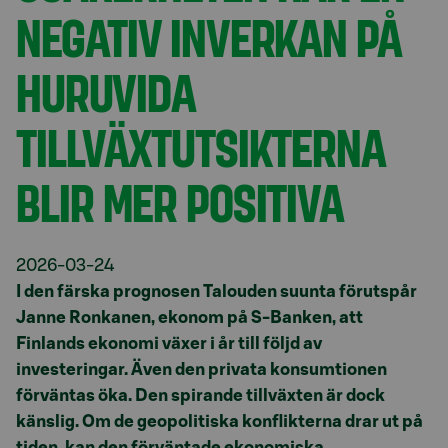
NEGATIV INVERKAN PÅ
HURUVIDA
TILLVÄXTUTSIKTERNA
BLIR MER POSITIVA
2026-03-24
I den färska prognosen
Talouden
suunta
förutspår
Janne Ronkanen, ekonom på S-Banken, att
Finlands ekonomi växer i år till följd av
investeringar. Även den privata konsumtionen
förväntas öka. Den spirande tillväxten är dock
känslig. Om de geopolitiska konflikterna drar ut på
tiden, kan den förväntade ekonomiska