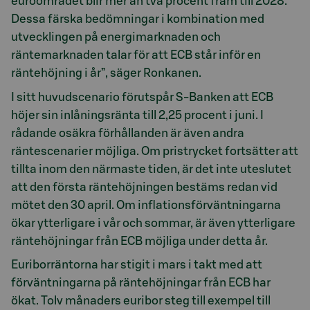
euroområdet blir mer än två procent fram till 2028.
Dessa färska bedömningar i kombination med
utvecklingen på energimarknaden och
räntemarknaden talar för att ECB står inför en
räntehöjning i år”, säger Ronkanen.
I sitt huvudscenario förutspår S-Banken att ECB
höjer sin inlåningsränta till 2,25 procent i juni. I
rådande osäkra förhållanden är även andra
räntescenarier möjliga. Om pristrycket fortsätter att
tillta inom den närmaste tiden, är det inte uteslutet
att den första räntehöjningen bestäms redan vid
mötet den 30 april. Om inflationsförväntningarna
ökar ytterligare i vår och sommar, är även ytterligare
räntehöjningar från ECB möjliga under detta år.
Euriborräntorna har stigit i mars i takt med att
förväntningarna på räntehöjningar från ECB har
ökat. Tolv månaders euribor steg till exempel till