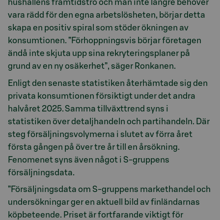
hushållens framtidstro och man inte längre behöver
vara rädd för den egna arbetslösheten, börjar detta
skapa en positiv spiral som stöder ökningen av
konsumtionen. ”Förhoppningsvis börjar företagen
ändå inte skjuta upp sina rekryteringsplaner på
grund av en ny osäkerhet”, säger Ronkanen.
Enligt den senaste statistiken återhämtade sig den
privata konsumtionen försiktigt under det andra
halvåret 2025. Samma tillväxttrend syns i
statistiken över detaljhandeln och partihandeln. Där
steg försäljningsvolymerna i slutet av förra året
första gången på över tre år till en årsökning.
Fenomenet syns även något i S-gruppens
försäljningsdata.
”Försäljningsdata om S-gruppens markethandel och
undersökningar ger en aktuell bild av finländarnas
köpbeteende. Priset är fortfarande viktigt för