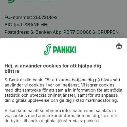
FO-nummer: 2557308-3
BIC-kod: SBANFIHH
Postadress: S-Banken Abp, PB 77, 00088 S-GRUPPEN
Besöksadress: Flemingsgatan 34, 00510 HELSINGFORS
(ingen kundservice)
S-Prime
S-Prime 2,0 %