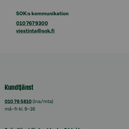
SOK:s kommunikation
010 767 9300
viestinta@sok.fi
Kundtjänst
010 76 5810
(lna/mta)
må–fr kl. 9–16