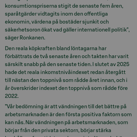
konsumtionspriserna stigit de senaste fem åren,
sparåtgärder vidtagits inom den offentliga
ekonomin, värdena på bostäder sjunkit och
säkerhetsoron ökat vad gäller internationell politik”,
säger Ronkanen.
Den reala köpkraften bland löntagarna har
förbättrats de två senaste åren och takten har varit
särskilt snabb på den senaste tiden. I slutet av 2025
hade det reala inkomstnivåindexet redan återgått
till nästan den toppnivå som rådde året innan, och i
år överskrider indexet den toppnivå som rådde före
2022.
”Vår bedömning är att vändningen till det bättre på
arbetsmarknaden är den första positiva faktorn som
kan nås. När vändningen på arbetsmarknaden, som
börjar från den privata sektorn, börjar stärka