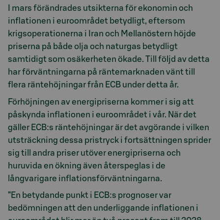
I mars förändrades utsikterna för ekonomin och
inflationen i euroområdet betydligt, eftersom
krigsoperationerna i Iran och Mellanöstern höjde
priserna på både olja och naturgas betydligt
samtidigt som osäkerheten ökade. Till följd av detta
har förväntningarna på räntemarknaden vänt till
flera räntehöjningar från ECB under detta år.
Förhöjningen av energipriserna kommer i sig att
påskynda inflationen i euroområdet i vår. När det
gäller ECB:s räntehöjningar är det avgörande i vilken
utsträckning dessa pristryck i fortsättningen sprider
sig till andra priser utöver energipriserna och
huruvida en ökning även återspeglas i de
långvarigare inflationsförväntningarna.
”En betydande punkt i ECB:s prognoser var
bedömningen att den underliggande inflationen i