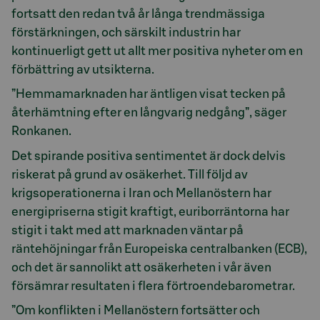
fortsatt den redan två år långa trendmässiga
förstärkningen, och särskilt industrin har
kontinuerligt gett ut allt mer positiva nyheter om en
förbättring av utsikterna.
”Hemmamarknaden har äntligen visat tecken på
återhämtning efter en långvarig nedgång”, säger
Ronkanen.
Det spirande positiva sentimentet är dock delvis
riskerat på grund av osäkerhet. Till följd av
krigsoperationerna i Iran och Mellanöstern har
energipriserna stigit kraftigt, euriborräntorna har
stigit i takt med att marknaden väntar på
räntehöjningar från Europeiska centralbanken (ECB),
och det är sannolikt att osäkerheten i vår även
försämrar resultaten i flera förtroendebarometrar.
”Om konflikten i Mellanöstern fortsätter och