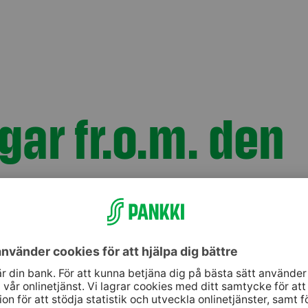
ar fr.o.m. den
dit Specialplaceringsfond från och med den 3