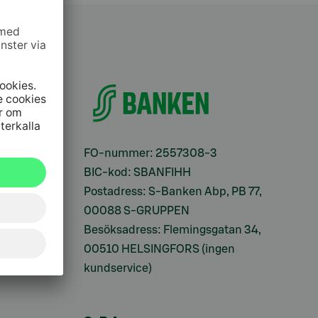
ifter
FO-nummer: 2557308-3
BIC-kod: SBANFIHH
Postadress: S-Banken Abp, PB 77,
00088 S-GRUPPEN
Besöksadress: Flemingsgatan 34,
00510 HELSINGFORS (ingen
kundservice)