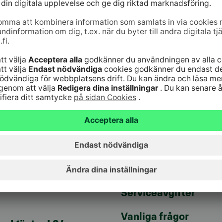
jänst
Genvägar
10
(lna/mta)
Uppdatera dina uppg
9–16
Kontrollera
änst för bankkoder 24
webbankskoderna
Bli kund
6820
(lna/mta)
Serviceavgifter
Vanliga frågor