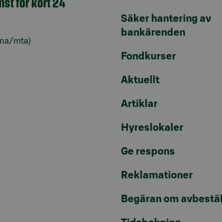
nst för kort 24
Säker hantering av
bankärenden
lna/mta)
Fondkurser
Aktuellt
Artiklar
Hyreslokaler
Ge respons
Reklamationer
Begäran om avbestäl