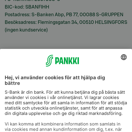
BIC-kod: SBANFIHH
Postadress: S-Banken Abp, PB 77, 00088 S-GRUPPEN
Besöksadress: Flemingsgatan 34, 00510 HELSINGFORS
(ingen kundservice)
S-Prime
S-Prime 2,0 %