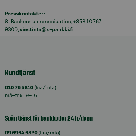
Presskontakter:
S-Bankens kommunikation, +358 10 767
9300,
viestinta@s-pankki.fi
Kundtjänst
010 76 5810
(lna/mta)
må–fr kl. 9–16
Spärrtjänst för bankkoder 24 h/dygn
09 6964 6820
(lna/mta)