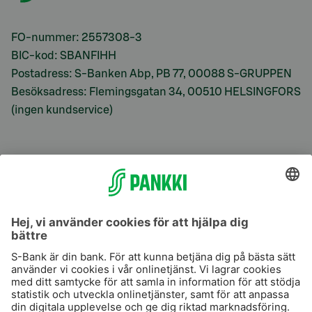
FO-nummer: 2557308-3
BIC-kod: SBANFIHH
Postadress: S-Banken Abp, PB 77, 00088 S-GRUPPEN
Besöksadress: Flemingsgatan 34, 00510 HELSINGFORS
(ingen kundservice)
S-Prime
S-Prime 2,0 %