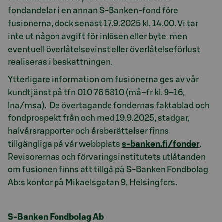
fondandelar i en annan S-Banken-fond före
fusionerna, dock senast 17.9.2025 kl. 14.00.
Vi tar
inte ut någon avgift för inlösen eller byte
, men
eventuell överlåtelsevinst eller överlåtelseförlust
realiseras i beskattningen.
Ytterligare information om fusionerna ges av vår
kundtjänst på tfn 010 76 5810 (må–fr kl. 9–16,
lna/msa). De övertagande fondernas faktablad och
fondprospekt från och med 19.9.2025, stadgar,
halvårsrapporter och årsberättelser finns
tillgängliga på vår webbplats
s-banken.fi/fonder
.
Revisorernas och förvaringsinstitutets utlåtanden
om fusionen finns att tillgå på S-Banken Fondbolag
Ab:s kontor på Mikaelsgatan 9, Helsingfors.
S-Banken Fondbolag Ab