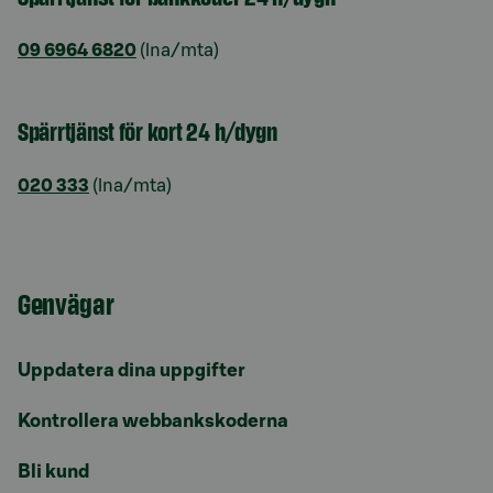
09 6964 6820
(lna/mta)
Spärrtjänst för kort 24 h/dygn
020 333
(lna/mta)
Genvägar
Uppdatera dina uppgifter
Kontrollera webbankskoderna
Bli kund