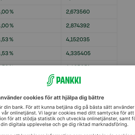
,00 %
2,673560
,00 %
2,874392
,53 %
4,152035
,53 %
4,335405
,53 %
4,425051
,41 %
0,040855
,41 %
0,041349
,41 %
0,041973
-Banken Fastighetsförvaltning