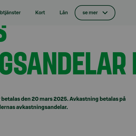
elar för 2024
S
tjänster
Kort
Lån
se mer
GSANDELAR 
 betalas den
20
mars 202
5
. Avkastning betalas på
dernas avkastningsandelar.