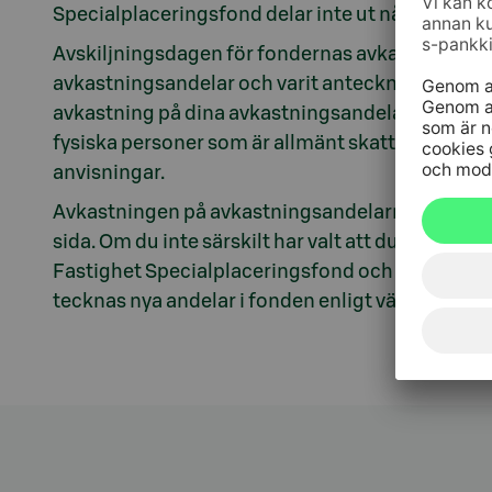
Specialplaceringsfond delar inte ut någon avkas
Avskiljningsdagen för fondernas avkastningsand
avkastningsandelar och varit antecknad i fonde
avkastning på dina avkastningsandelar. På avkas
fysiska personer som är allmänt skattskyldiga i
anvisningar.
Avkastningen på avkastningsandelarna betalas ti
sida. Om du inte särskilt har valt att du vill ha
Fastighet Specialplaceringsfond och S-Banken 
tecknas nya andelar i fonden enligt värdet den 31