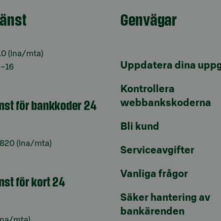
jänst
Genvägar
10
(lna/mta)
Uppdatera dina uppg
9–16
Kontrollera
änst för bankkoder 24
webbankskoderna
Bli kund
6820
(lna/mta)
Serviceavgifter
Vanliga frågor
nst för kort 24
Säker hantering av
bankärenden
lna/mta)