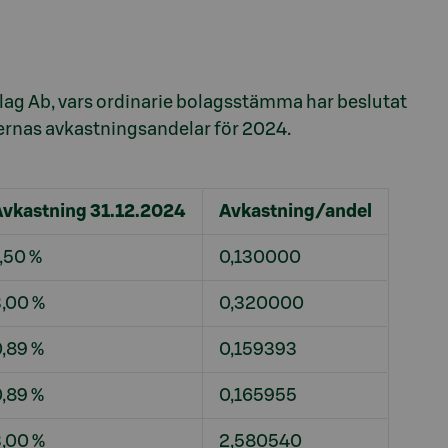
ag Ab, vars ordinarie bolagsstämma har beslutat
ernas avkastningsandelar för 2024.
Avkastning 31.12.2024
Avkastning/andel
,50 %
0,130000
,00 %
0,320000
,89 %
0,159393
,89 %
0,165955
,00 %
2,580540