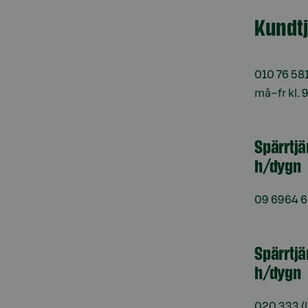
Kundt
010 76 58
må–fr kl. 
Spärrtj
h/dygn
09 6964 
Spärrtjä
h/dygn
020 333
(