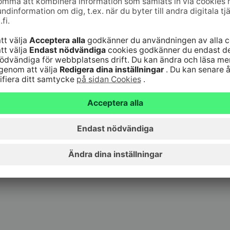
tning för 2024.
elar är den 14 mars 2025. Om du har ägt
ns fondandelsregister den 13 mars 2025 betalas
tningen verkställs förskottsinnehållning för
 Finland i enlighet med Skatteförvaltningens
ll ditt bankkonto och inga åtgärder krävs från din
 avkastningen av avkastningsandelarna i S-Banken
Tomt Specialplaceringsfond på ditt bankkonto,
 mars 2025, då värdet har fastställts.