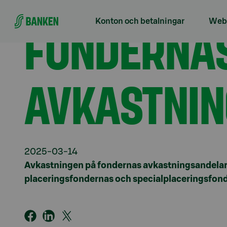
Gå direkt till innehållet
Förstasidan
Aktuellt
Fondernas avkastningsand
FONDERNA
Konton och betalningar
Webb
AVKASTNIN
2025-03-14
Avkastningen på fondernas avkastningsandelar
placeringsfondernas och specialplaceringsfon