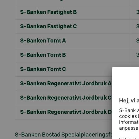
S-Banken Fastighet B
3
S-Banken Fastighet C
3
S-Banken Tomt A
3
S-Banken Tomt B
3
S-Banken Tomt C
3
S-Banken Regenerativt Jordbruk A
0
S-Banken Regenerativt Jordbruk C
0
S-Banken Regenerativt Jordbruk D
0
S-Banken Bostad Specialplaceringsfond eller S