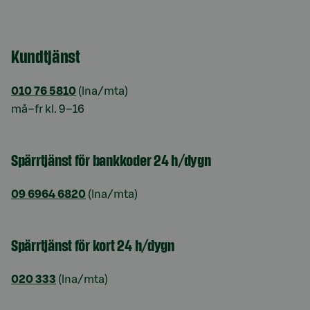
Kundtjänst
010 76 5810
(lna/mta)
må–fr kl. 9–16
Spärrtjänst för bankkoder 24 h/dygn
09 6964 6820
(lna/mta)
Spärrtjänst för kort 24 h/dygn
020 333
(lna/mta)