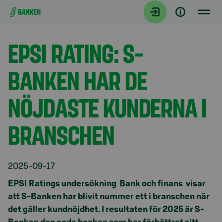
Gå direkt till innehållet
Aktuellt
EPSI RATING: S-
BANKEN HAR DE
NÖJDASTE KUNDERNA I
BRANSCHEN
2025-09-17
EPSI Ratings undersökning Bank och finans visar
att S-Banken har blivit nummer ett i branschen när
det gäller kundnöjdhet. I resultaten för 2025 är S-