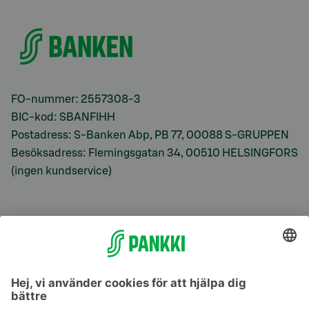
FO-nummer: 2557308-3
BIC-kod: SBANFIHH
Postadress: S-Banken Abp, PB 77, 00088 S-GRUPPEN
Besöksadress: Flemingsgatan 34, 00510 HELSINGFORS
(ingen kundservice)
S-Prime
S-Prime 2,0 %