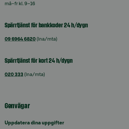
må–fr kl. 9–16
Spärrtjänst för bankkoder 24 h/dygn
09 6964 6820
(lna/mta)
Spärrtjänst för kort 24 h/dygn
020 333
(lna/mta)
Genvägar
Uppdatera dina uppgifter