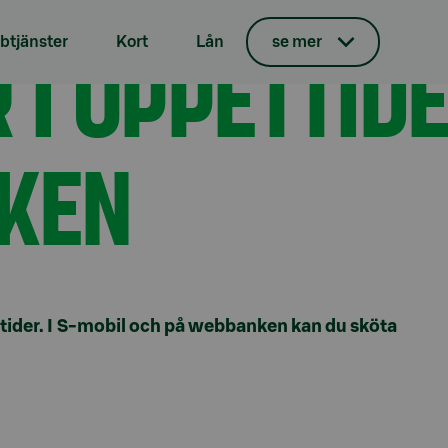
under påsken
 I ÖPPETTID
tjänster
Kort
Lån
se mer
KEN
tider. I S-mobil och på webbanken kan du sköta