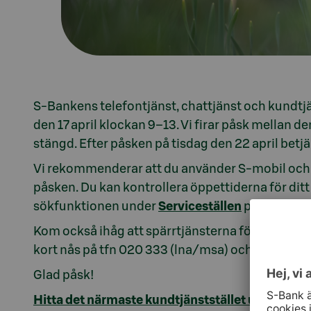
S-Bankens telefontjänst, chattjänst och kundtjä
den 17 april klockan 9–13. Vi firar påsk mellan de
stängd. Efter påsken på tisdag den 22 april betj
Vi rekommenderar att du använder S-mobil och
påsken. Du kan kontrollera öppettiderna för dit
sökfunktionen under
Serviceställen
på vår webb
Kom också ihåg att spärrtjänsterna för kort och
kort nås på tfn 020 333 (lna/msa) och spärrtjä
Glad påsk!
Hitta det närmaste kundtjänststället under Serv