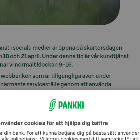
nst i sociala medier är öppna på skärtorsdagen
n 18 och 21 april. Under denna tid är vår kundtjänst
änar vi normalt klockan 9–16.
 webbanken som är tillgängliga även under
t närmaste serviceställe genom att använda
plats.
 bankkoder är öppna 24 h/dygn. Spärrtjänsten för
nsten för bankkoder på tfn 09 6964 6820 (lna/msa).
iceställen