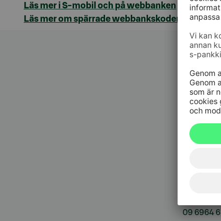
Läs mer i S-mobil och på webbanken
Läs mer om spärrade webbankskoder
Kundt
010 76 58
må–fr kl. 
Spärrtj
h/dygn
09 6964 