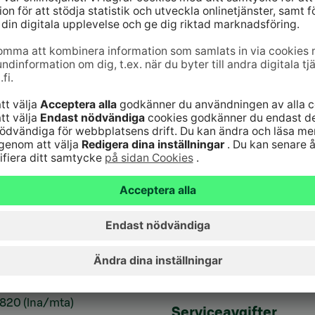
jänst
Genvägar
10
(lna/mta)
Uppdatera dina uppg
9–16
Kontrollera
änst för bankkoder 24
webbankskoderna
Bli kund
6820
(lna/mta)
Serviceavgifter