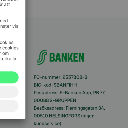
ifter
FO-nummer: 2557308-3
BIC-kod: SBANFIHH
Postadress: S-Banken Abp, PB 77,
00088 S-GRUPPEN
Besöksadress: Flemingsgatan 34,
00510 HELSINGFORS (ingen
kundservice)