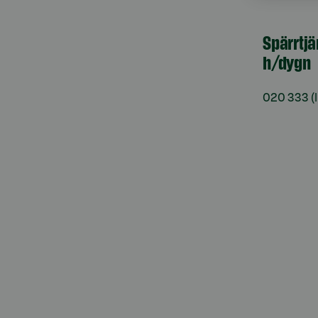
Spärrtjä
h/dygn
020 333
(