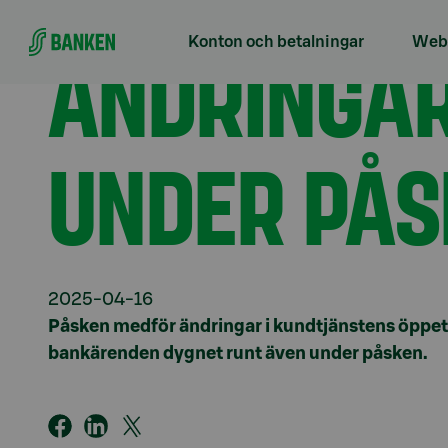
Gå direkt till innehållet
Förstasidan
Aktuellt
Ändringar i öppettiderna 
ÄNDRINGAR
Konton och betalningar
Webb
UNDER PÅS
2025-04-16
Påsken medför ändringar i kundtjänstens öppet
bankärenden dygnet runt även under påsken.