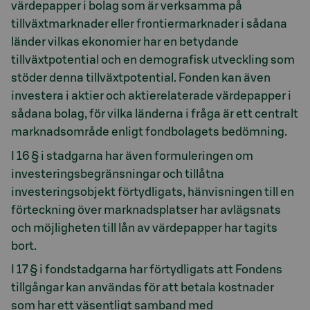
värdepapper i bolag som är verksamma på
tillväxtmarknader eller frontiermarknader i sådana
länder vilkas ekonomier har en betydande
tillväxtpotential och en demografisk utveckling som
stöder denna tillväxtpotential. Fonden kan även
investera i aktier och aktierelaterade värdepapper i
sådana bolag, för vilka länderna i fråga är ett centralt
marknadsområde enligt fondbolagets bedömning.
I 16 § i stadgarna har även formuleringen om
investeringsbegränsningar och tillåtna
investeringsobjekt förtydligats, hänvisningen till en
förteckning över marknadsplatser har avlägsnats
och möjligheten till lån av värdepapper har tagits
bort.
I 17 § i fondstadgarna har förtydligats att Fondens
tillgångar kan användas för att betala kostnader
som har ett väsentligt samband med