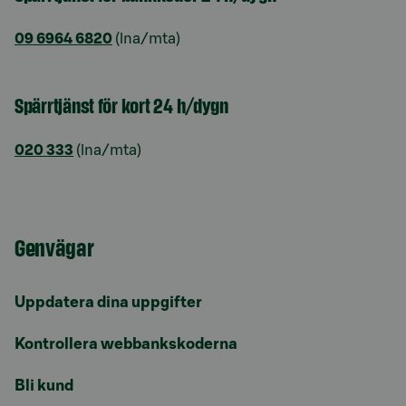
09 6964 6820
(lna/mta)
Spärrtjänst för kort 24 h/dygn
020 333
(lna/mta)
Genvägar
Uppdatera dina uppgifter
Kontrollera webbankskoderna
Bli kund