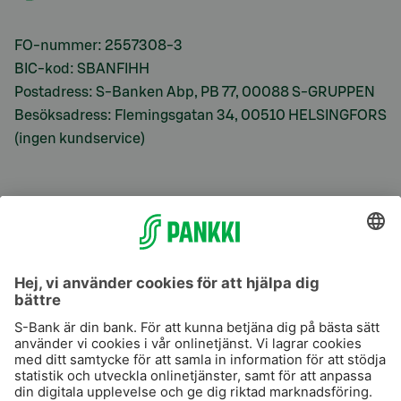
FO-nummer: 2557308-3
BIC-kod: SBANFIHH
Postadress: S-Banken Abp, PB 77, 00088 S-GRUPPEN
Besöksadress: Flemingsgatan 34, 00510 HELSINGFORS
(ingen kundservice)
S-Prime
S-Prime 2,0 %