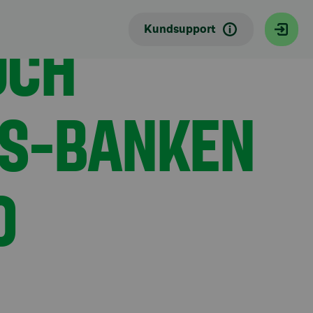
vicebanker
OCH
Kundsupport
 S-BANKEN
D