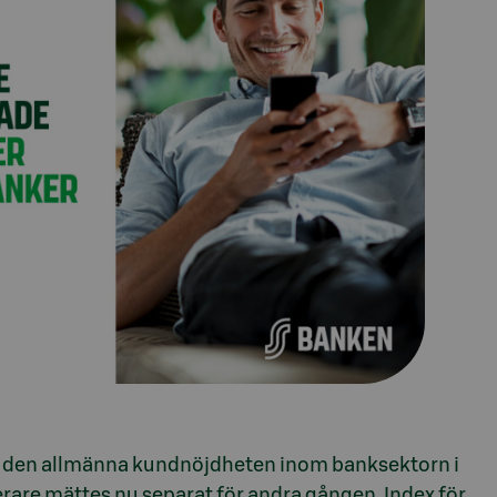
at den allmänna kundnöjdheten inom banksektorn i
rare mättes nu separat för andra gången. Index för