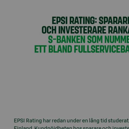
EPSI Rating har redan under en lång tid studer
Finland. Kundnöjdheten hos sparare och investe