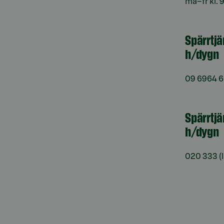
må–fr kl. 
Spärrtj
h/dygn
09 6964 
Spärrtjä
h/dygn
020 333
(