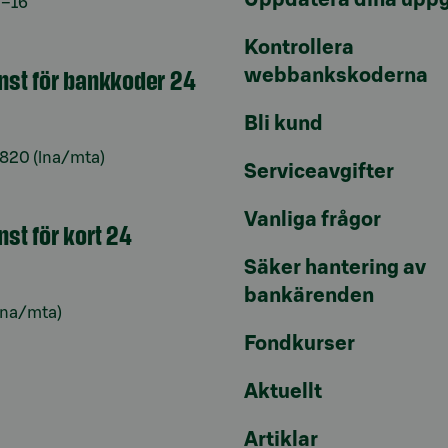
9–16
Kontrollera
änst för bankkoder 24
webbankskoderna
Bli kund
6820
(lna/mta)
Serviceavgifter
Vanliga frågor
nst för kort 24
Säker hantering av
bankärenden
lna/mta)
Fondkurser
Aktuellt
Artiklar