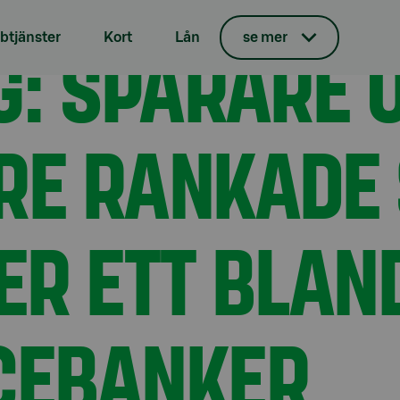
investerare rankade S-Banken som nummer ett bland fullser
G: SPARARE 
tjänster
Kort
Lån
se mer
RE RANKADE
R ETT BLAN
CEBANKER