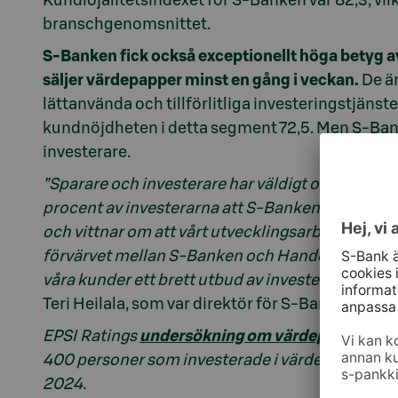
Kundlojalitetsindexet för S-Banken var 82,3, vil
branschgenomsnittet.
S-Banken fick också exceptionellt höga betyg av
säljer värdepapper minst en gång i veckan.
De ä
lättanvända och tillförlitliga investeringstjäns
kundnöjdheten i detta segment 72,5. Men S-Banke
investerare.
”Sparare och investerare har väldigt olika förv
procent av investerarna att S-Banken har god 
och vittnar om att vårt utvecklingsarbete har tag
förvärvet mellan S-Banken och Handelsbanken öka
våra kunder ett brett utbud av investeringsprod
Teri Heilala, som var direktör för S-Banken för
EPSI Ratings
undersökning om värdepappersinn
400 personer som investerade i värdepapper ell
2024.