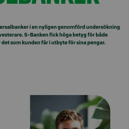
rsalbanker i en nyligen genomförd undersökning
esterare. S-Banken fick höga betyg för både
 det som kunden får i utbyte för sina pengar.