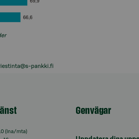
der
iestinta@s-pankki.fi
jänst
Genvägar
10
(lna/mta)
Uppdatera dina uppg