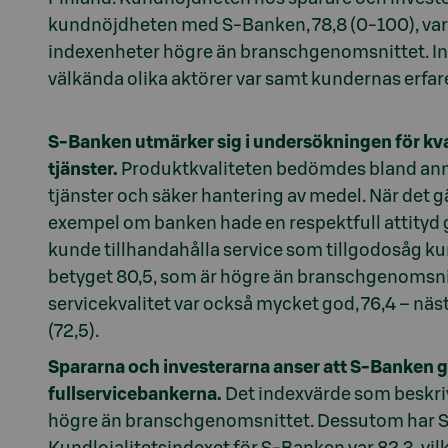
kundnöjdheten med S-Banken, 78,8 (0-100), var
indexenheter högre än branschgenomsnittet. In
välkända olika aktörer var samt kundernas erfar
S-Banken utmärker sig i undersökningen för kva
tjänster.
Produktkvaliteten bedömdes bland ann
tjänster och säker hantering av medel. När det gäl
exempel om banken hade en respektfull attityd
kunde tillhandahålla service som tillgodosåg k
betyget 80,5, som är högre än branschgenomsnit
servicekvalitet var också mycket god, 76,4 – nä
(72,5).
Spararna och investerarna anser att S-Banken g
fullservicebankerna.
Det indexvärde som beskriv
högre än branschgenomsnittet. Dessutom har S-