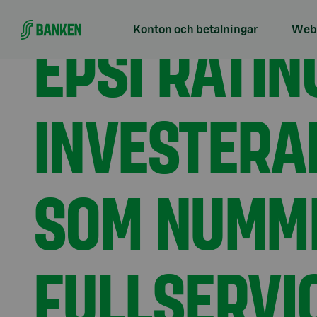
Gå direkt till innehållet
Förstasidan
Aktuellt
EPSI Rating: Sparare och 
EPSI RATIN
Konton och betalningar
Webb
INVESTERA
SOM NUMME
FULLSERVI