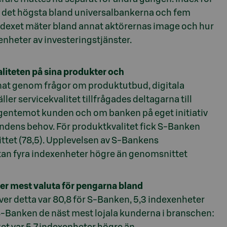
 det högsta bland universalbankerna och fem
dexet mäter bland annat aktörernas image och hur
enheter av investeringstjänster.
liteten på sina produkter och
at genom frågor om produktutbud, digitala
ler servicekvalitet tillfrågades deltagarna till
 gentemot kunden och om banken på eget initiativ
undens behov. För produktkvalitet fick S-Banken
tet (78,5). Upplevelsen av S-Bankens
stan fyra indexenheter högre än genomsnittet
er mest valuta för pengarna bland
er detta var 80,8 för S-Banken, 5,3 indexenheter
Banken de näst mest lojala kunderna i branschen: