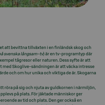
att bevittna tillväxten i en finländsk skog och
på svenska långsam-tv
) är en tv-programtyp där
 exempel tågresor eller naturen. Dess syfte är att
tet med Skoglive-sändningen är att väcka intresse
rde och om hur unika och viktiga de är. Skogarna
 röra på sig och njuta av guldkornen i närmiljön,
pplevs på plats. För jäktade människor ger
beroende av tid och plats. Den ger också en