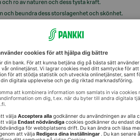
n och ro av naturen och dess tysta kraft.
ogen och beundra dess storslagenhet och skönhet.
i vardagsstressen, kan du njuta av skogens
en distansarbetsdag”, säger Timo Hakulinen,
ringsfond.
gs av fonden S-Banken Skog. Den fridfulla
t inspelningen och utrustningen inte stör naturen
r inte upphov till störande ljud eller andra störande
 och balansen i skogen.
 se även annat än träd som vajar i vinden.
rosar runt”, säger Hakulinen. Tittarna kan dela
medier med hashtaggen
#metsälive
.
m livesändningen på S-Bankens
webbplats Skoglive
.