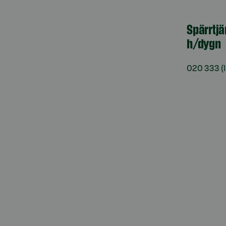
Spärrtjä
h/dygn
020 333
(