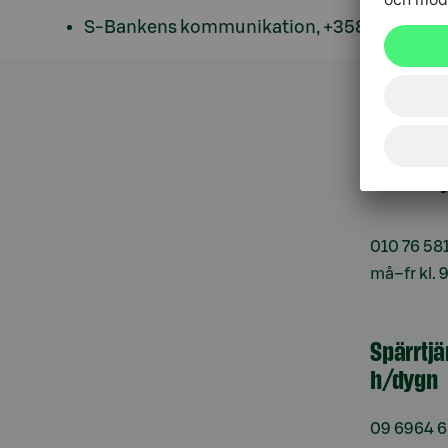
S-Bankens kommunikation, +358 50 573 5
Kundt
010 76 58
må–fr kl. 
Spärrtj
h/dygn
09 6964 