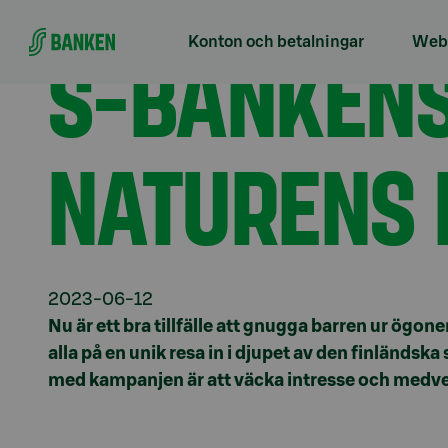
Gå direkt till innehållet
Förstasidan
Aktuellt
S-Bankens Skoglive bjuder
S-BANKENS
Konton och betalningar
Webb
NATURENS 
2023-06-12
Nu är ett bra tillfälle att gnugga barren ur ögon
alla på en unik resa in i djupet av den finländs
med kampanjen är att väcka intresse och medve