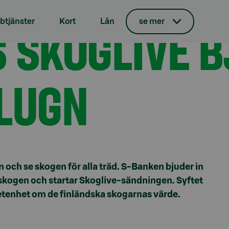
 på naturens lugn
 SKOGLIVE B
tjänster
Kort
Lån
se mer
LUGN
en och se skogen för alla träd. S-Banken bjuder in
ka skogen och startar Skoglive-sändningen. Syftet
tenhet om de finländska skogarnas värde.