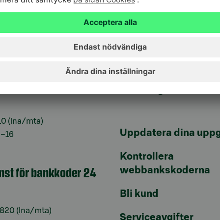
855,
viestinta@s-pankki.fi
jänst
Genvägar
10
(lna/mta)
Uppdatera dina uppg
9–16
Kontrollera
änst för bankkoder 24
webbankskoderna
Bli kund
6820
(lna/mta)
Serviceavgifter