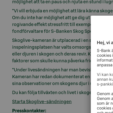
möjlighet att ta en paus och njuta en stund i lug
”Vi vill erbjuda en möjlighet att lära känna sk
Om du inte har möjlighet att ge dig ut i skogen 
rogivande effekt stressfritt till exempel under 
fondförvaltare för S-Banken Skog Specialplace
Skoglive-kameran är utplacerad i en skog som ä
inspelningsplatsen har valts omsorgsfullt, så at
eller djuren i skogen och deras revir. Kameran ge
faktorer som skulle kunna påverka fridfullheten
”Under livesändningen har man bevisligen kunnat
Kameran har redan dokumenterat en älgko som st
sina observationer om skogens djur i sociala 
Du kan följa tillväxten och livet i skogen geno
Starta Skoglive-sändningen
Presskontakter: