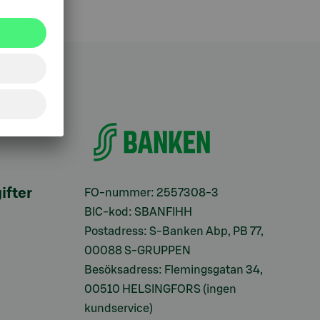
ifter
FO-nummer: 2557308-3
BIC-kod: SBANFIHH
Postadress: S-Banken Abp, PB 77,
00088 S-GRUPPEN
Besöksadress: Flemingsgatan 34,
00510 HELSINGFORS (ingen
kundservice)