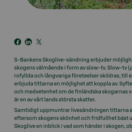
S-Bankens Skoglive-sändning erbjuder möjlighet 
skogens välmående i form av slow-tv. Slow-tv (
rofyllda och långvariga företeelser skildras, till
erbjuda tittarna en möjlighet att koppla av. Syf
och medvetenhet om de finländska skogarnas vä
är en av vårt lands största skatter.
Samtidigt uppmuntrar livesändningen tittarna att
eftersom skogens skönhet och fridfullhet bäst u
Skoglive en inblick i vad som händer i skogen, o