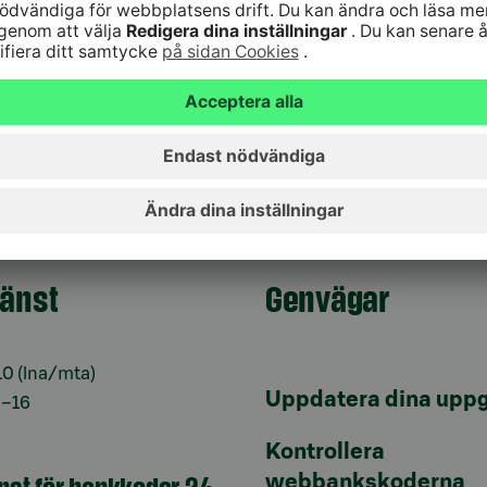
varit föregångare inom personlig, skräddarsydd service
nker vi vara även de följande årtiondena”, säger
ken,
hanna.porkka@s-pankki.fi
, tfn 010 768 2100
jänst
Genvägar
10
(lna/mta)
Uppdatera dina uppg
9–16
Kontrollera
änst för bankkoder 24
webbankskoderna