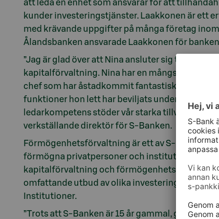
att leda en enhet som ansvarar för att tillhanda
kunder investeringstjänster. Laakkonen är ett er
med krävande uppgifter på många företag inom 
Ålandsbanken ansvarade Laakkonen för bankens 
”Jag är glad över att Nina ansluter sig till vårt
kapitalförvaltning. Nina har en mångsidig bak
chef som har åstadkommit fantastiska resultat. E
funktioner hon lett har beviljats under årens lo
ledarkompetens stöder vår starka tillväxt i kapit
verkställande direktör för S-Banken.
Förmögenhetsförvaltning är ett av S-Bankens tv
förmögna privatpersoner och institutionella inve
kapitalförvaltning och förmögenhetsplanering, 
omfattande utbud av olika investeringsobjekt 
Institutioner.
”Trots att S-Banken är 15 år gammal, går våra rö