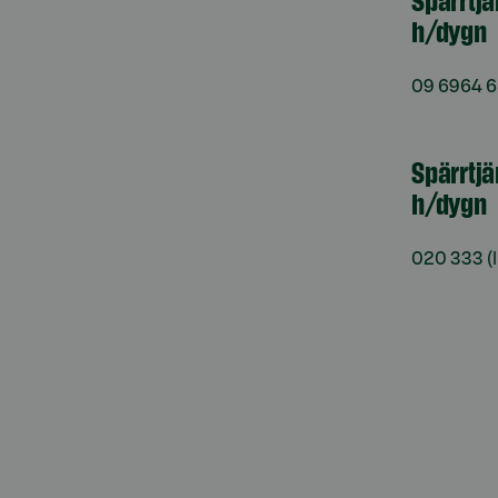
h/dygn
09 6964 
Spärrtjä
h/dygn
020 333
(