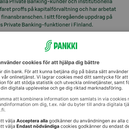
hålla Private Banking-kunder och institutionella
faret proffs på kapitalförvaltning och har arbetat
finansbranschen. I sitt föregående uppdrag på
Private Banking-funktioner i Finland.
 team, eftersom hon är en av de bästa inom inhemsk
grund inom finansbranschen och är en uppskattad
tt bevis på detta är också de priser som de
pp. Jag är säker på att Ninas kunskaper och
alförvaltningen”, säger Hanna Porkka, tf.
å affärsområden. Banken tillhandahåller
sterare individuella lösningar för
kompletta bank- och lånetjänster och ett
under paraplyet S-Banken Private och S-Banken
tter i kapitalförvaltningen genom företagsförvärv