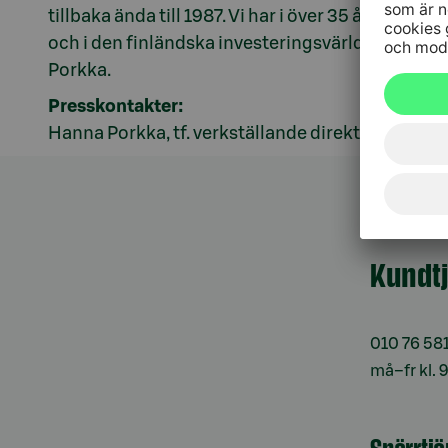
tillbaka ända till 1987. Vi har i över 35 års tid 
och i den finländska investeringsvärlden. Det tä
Porkka.
Presskontakter:
Hanna Porkka, tf. verkställande direktör, S-Ban
Kundt
010 76 58
må–fr kl. 
Spärrtj