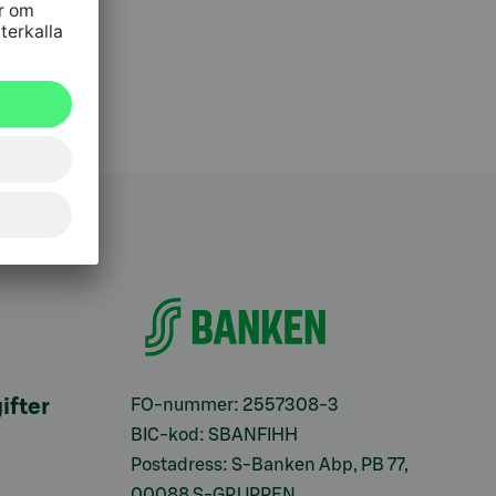
ifter
FO-nummer: 2557308-3
BIC-kod: SBANFIHH
Postadress: S-Banken Abp, PB 77,
00088 S-GRUPPEN