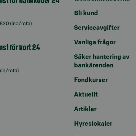
Bli kund
6820
(lna/mta)
Serviceavgifter
Vanliga frågor
nst för kort 24
Säker hantering av
bankärenden
lna/mta)
Fondkurser
Aktuellt
Artiklar
Hyreslokaler