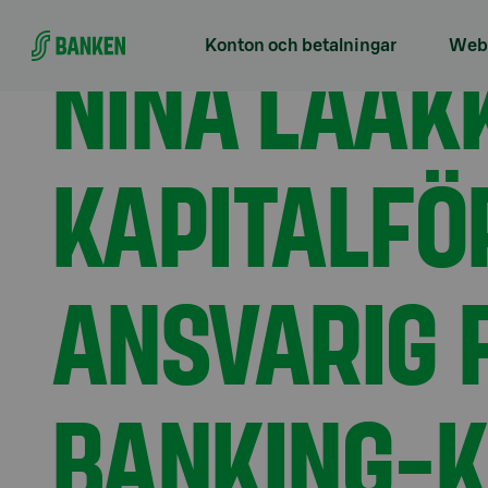
Gå direkt till innehållet
Förstasidan
Aktuellt
Nina Laakkonen, topproffs 
NINA LAAK
Konton och betalningar
Webb
KAPITALFÖR
ANSVARIG 
BANKING-K