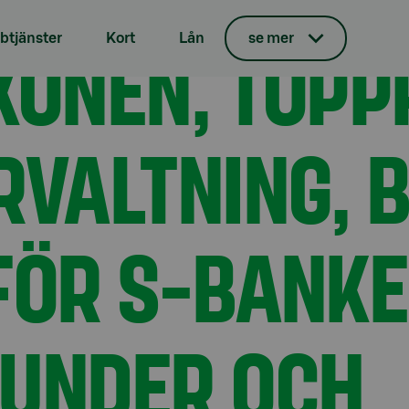
på kapitalförvaltning, blir ansvarig för S-Bankens Private B
KONEN, TOPP
tjänster
Kort
Lån
se mer
VALTNING, B
FÖR S-BANKE
UNDER OCH