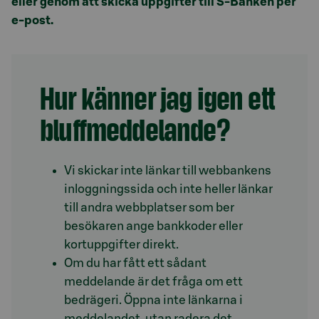
eller genom att skicka uppgifter till S-Banken per
e-post.
Hur känner jag igen ett
bluffmeddelande?
Vi skickar inte länkar till webbankens
inloggningssida och inte heller länkar
till andra webbplatser som ber
besökaren ange bankkoder eller
kortuppgifter direkt.
Om du har fått ett sådant
meddelande är det fråga om ett
bedrägeri. Öppna inte länkarna i
meddelandet, utan radera det.