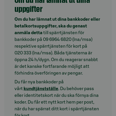
uppgifter
Om du har lämnat ut dina bankkoder eller
betalkortsuppgifter, ska du genast
anmäla detta
till spärrtjänsten för
bankkoder på 09 6964 6820 (lna/msa)
respektive spärrtjänsten för kort på
020 333 (lna/msa). Båda tjänsterna är
öppna 24 h/dygn. Om du reagerar snabbt
är det kanske fortfarande möjligt att
förhindra överföringen av pengar.
Du får nya bankkoder på
vårt
kundtjänstställe
. Du behöver pass
eller identitetskort när du ska förnya dina
koder. Du får ett nytt kort hem per post,
när du har spärrat ditt kort i spärrtjänsten
för kort.