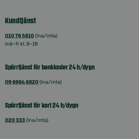
Kundtjänst
010 76 5810
(lna/mta)
må–fr kl. 9–16
Spärrtjänst för bankkoder 24 h/dygn
09 6964 6820
(lna/mta)
Spärrtjänst för kort 24 h/dygn
020 333
(lna/mta)