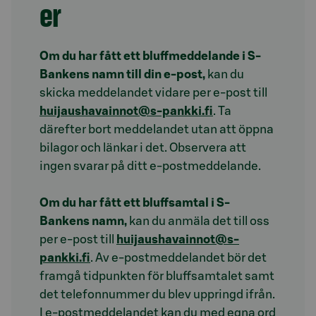
er
Om du har fått ett bluffmeddelande i S-
Bankens namn till din e-post,
kan du
skicka meddelandet vidare per e-post till
huijaushavainnot@s-pankki.fi
. Ta
därefter bort meddelandet utan att öppna
bilagor och länkar i det. Observera att
ingen svarar på ditt e-postmeddelande.
Om du har fått ett bluffsamtal i S-
Bankens namn,
kan du anmäla det till oss
per e-post till
huijaushavainnot@s-
pankki.fi
. Av e-postmeddelandet bör det
framgå tidpunkten för bluffsamtalet samt
det telefonnummer du blev uppringd ifrån.
I e-postmeddelandet kan du med egna ord