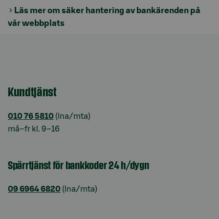
Läs mer om säker hantering av bankärenden på
vår webbplats
Kundtjänst
010 76 5810
(lna/mta)
må–fr kl. 9–16
Spärrtjänst för bankkoder 24 h/dygn
09 6964 6820
(lna/mta)