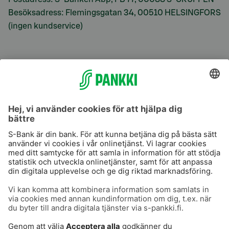
Besöksadress: Flemingsgatan 34, 00510 HELSINGFORS
(ingen kundservice)
S-Prime
S-Prime 2,0 %
Användarvillkor
Dataskydd