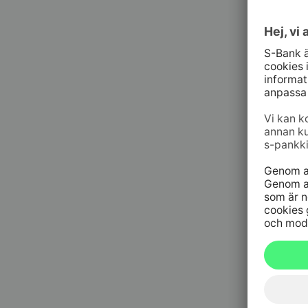
010 76 58
må–fr kl. 
Spärrtj
h/dygn
09 6964 
Spärrtjä
h/dygn
020 333
(