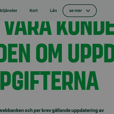
eddelanden om uppdatering av kunduppgifterna
R VÅRA KUND
tjänster
Kort
Lån
se mer
EN OM UPPD
PGIFTERNA
a webbanken och per brev gällande uppdatering av