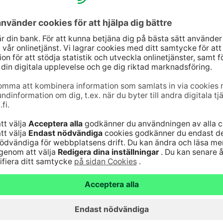
10
(lna/mta)
Uppdatera dina uppg
9–16
Kontrollera
änst för bankkoder 24
webbankskoderna
Bli kund
6820
(lna/mta)
Serviceavgifter
Vanliga frågor
nst för kort 24
Säker hantering av
bankärenden
lna/mta)
Fondkurser
Aktuellt