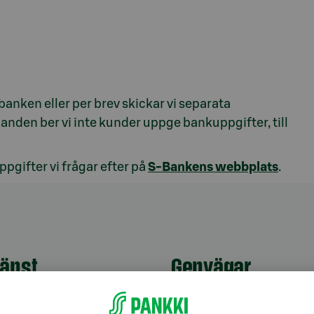
ken eller per brev skickar vi separata
nden ber vi inte kunder uppge bankuppgifter, till
pgifter vi frågar efter på
S-Bankens webbplats
.
jänst
Genvägar