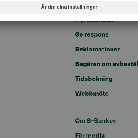
Artiklar
Hyreslokaler
Ge respons
Reklamationer
Begäran om avbestäl
Tidsbokning
Webbmöte
Om S-Banken
För media