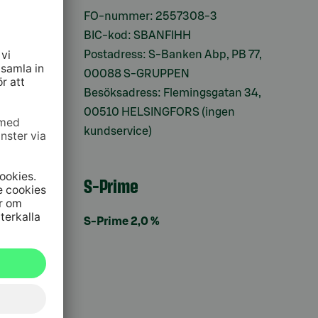
ifter
FO-nummer: 2557308-3
BIC-kod: SBANFIHH
Postadress: S-Banken Abp, PB 77,
00088 S-GRUPPEN
Besöksadress: Flemingsgatan 34,
00510 HELSINGFORS (ingen
kundservice)
S-Prime
S-Prime 2,0 %