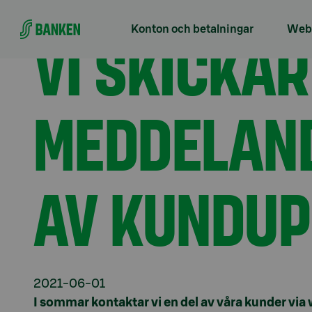
Gå direkt till innehållet
Förstasidan
Aktuellt
Vi skickar våra kunder m
VI SKICKA
Konton och betalningar
Webb
MEDDELAND
AV KUNDUP
2021-06-01
I sommar kontaktar vi en del av våra kunder vi