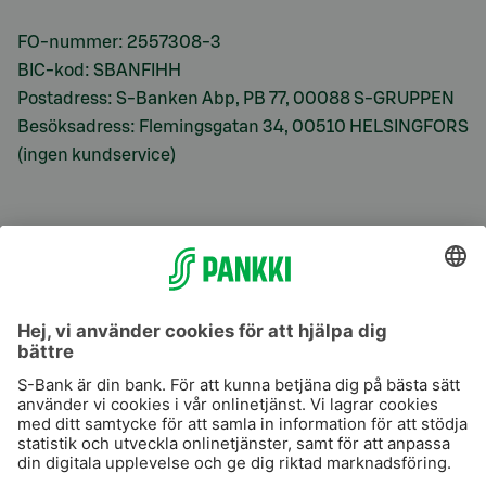
FO-nummer: 2557308-3
BIC-kod: SBANFIHH
Postadress: S-Banken Abp, PB 77, 00088 S-GRUPPEN
Besöksadress: Flemingsgatan 34, 00510 HELSINGFORS
(ingen kundservice)
S-Prime
S-Prime 2,0 %