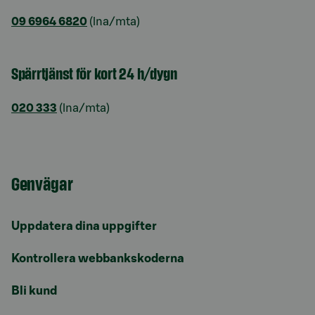
09 6964 6820
(lna/mta)
Spärrtjänst för kort 24 h/dygn
020 333
(lna/mta)
Genvägar
Uppdatera dina uppgifter
Kontrollera webbankskoderna
Bli kund