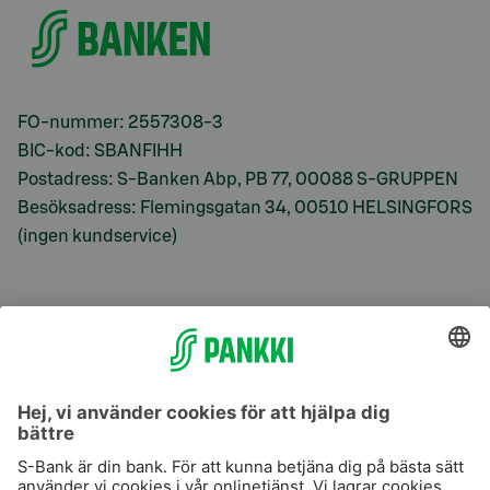
FO-nummer: 2557308-3
BIC-kod: SBANFIHH
Postadress: S-Banken Abp, PB 77, 00088 S-GRUPPEN
Besöksadress: Flemingsgatan 34, 00510 HELSINGFORS
(ingen kundservice)
S-Prime
S-Prime 2,0 %