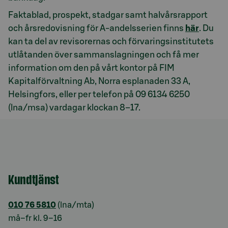
Faktablad, prospekt, stadgar samt halvårsrapport
och årsredovisning för A-andelsserien finns
här
. Du
kan ta del av revisorernas och förvaringsinstitutets
utlåtanden över sammanslagningen och få mer
information om den på vårt kontor på FIM
Kapitalförvaltning Ab, Norra esplanaden 33 A,
Helsingfors, eller per telefon på 09 6134 6250
(lna/msa) vardagar klockan 8–17.
Kundtjänst
010 76 5810
(lna/mta)
må–fr kl. 9–16