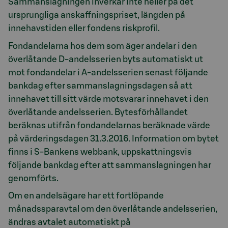
Sammanslagningen inverkar inte heller på det
ursprungliga anskaffningspriset, längden på
innehavstiden eller fondens riskprofil.
Fondandelarna hos dem som äger andelar i den
överlåtande D-andelsserien byts automatiskt ut
mot fondandelar i A-andelsserien senast följande
bankdag efter sammanslagningsdagen så att
innehavet till sitt värde motsvarar innehavet i den
överlåtande andelsserien. Bytesförhållandet
beräknas utifrån fondandelarnas beräknade värde
på värderingsdagen 31.3.2016. Information om bytet
finns i S-Bankens webbank, uppskattningsvis
följande bankdag efter att sammanslagningen har
genomförts.
Om en andelsägare har ett fortlöpande
månadssparavtal om den överlåtande andelsserien,
ändras avtalet automatiskt på