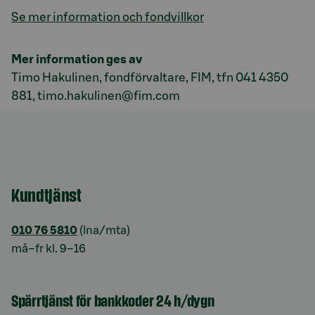
Se mer information och fondvillkor
Mer information ges av
Timo Hakulinen, fondförvaltare, FIM, tfn 041 4350
881, timo.hakulinen@fim.com
Kundtjänst
010 76 5810
(lna/mta)
må–fr kl. 9–16
Spärrtjänst för bankkoder 24 h/dygn