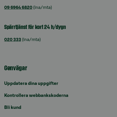
09 6964 6820
(lna/mta)
Spärrtjänst för kort 24 h/dygn
020 333
(lna/mta)
Genvägar
Uppdatera dina uppgifter
Kontrollera webbankskoderna
Bli kund