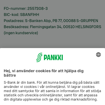
FO-nummer: 2557308-3
BIC-kod: SBANFIHH
Postadress: S-Banken Abp, PB 77, 00088 S-GRUPPEN
Besöksadress: Flemingsgatan 34, 00510 HELSINGFORS
(ingen kundservice)
S-Prime
S-Prime 2,0 %