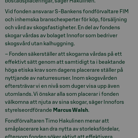
bostadsplaceringar, säger Hakulinen.
Vid fonden ansvarar S-Bankens fondförvaltare FIM
och inhemska branschexperter för köp, försäljning
och vård av skogsfastigheter. En del av fondens
skogar vårdas av bolaget Innofor som bedriver
skogsvård utan kalhuggning.
– Fonden säkerställer att skogarna vårdas på ett
effektivt sätt genom att samtidigt ta i beaktande
höga etiska krav som dagens placerare ställer på
nyttjande av naturresurser. Inom skogsvården
eftersträvar vi en nivå som duger visa upp även
utomlands. Vi önskar alla som placerar i fonden
välkomna att njuta av sina skogar, säger Innofors
styrelseordförande
Marcus Walsh
.
Fondförvaltaren Timo Hakulinen menar att
småplacerare kan dra nytta av storleksfördelar,
eftersom fonden söker aktivt att effektivera