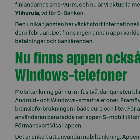
finländarnas sms-vurm, och nu är vi aktuella m
Ylihurula
, vd för S-Banken.
Den unika tjänsten har väckt stort internationel
den i februari. Det finns ingen annan app i vär
betalningar och bankärenden.
Nu finns appen också
Windows-telefoner
Mobiltankning går nu in i fas två, där tjänsten bl
Android- och Windows-smarttelefoner. Framöver
bränsleförbrukningen i både euro och liter. Fö
användaren bara ladda ner appen S-mobil till si
Förmånskort Visa i appen.
Det är enkelt att använda mobiltankning. Appen