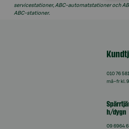
servicestationer, ABC-automatstationer och ABC
ABC-stationer.
Kundt
010 76 58
må–fr kl. 
Spärrtj
h/dygn
09 6964 