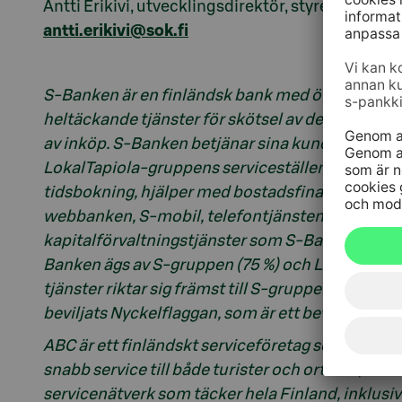
Antti Erikivi, utvecklingsdirektör, styrenheten 
antti.erikivi@sok.fi
S-Banken är en finländsk bank med över 2,8 mil
heltäckande tjänster för skötsel av den dagliga
av inköp. S-Banken betjänar sina kunder i dagl
LokalTapiola-gruppens serviceställen över hela
tidsbokning, hjälper med bostadsfinansiering. 
webbanken, S-mobil, telefontjänsten och social
kapitalförvaltningstjänster som S-Banken förmed
Banken ägs av S-gruppen (75 %) och LokalTapiol
tjänster riktar sig främst till S-gruppens och 
beviljats Nyckelflaggan, som är ett bevis på inh
ABC är ett finländskt serviceföretag som ingår i
snabb service till både turister och ortsbor, all
servicenätverk som täcker hela Finland, inklusi