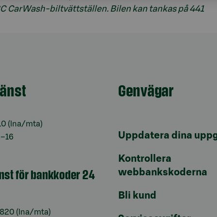
 CarWash-biltvättställen. Bilen kan tankas på 441
jänst
Genvägar
10
(lna/mta)
Uppdatera dina uppg
9–16
Kontrollera
änst för bankkoder 24
webbankskoderna
Bli kund
6820
(lna/mta)