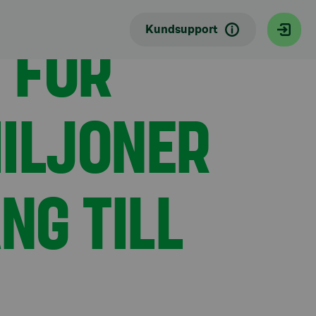
ns enklaste mobiltankning
 FÖR
Kundsupport
MILJONER
NG TILL