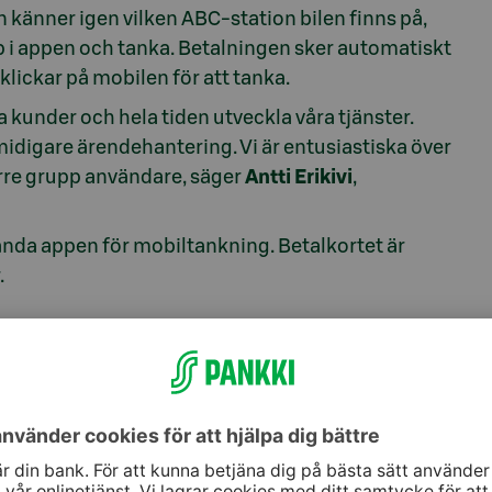
n känner igen vilken ABC-station bilen finns på,
p i appen och tanka. Betalningen sker automatiskt
klickar på mobilen för att tanka.
ra kunder och hela tiden utveckla våra tjänster.
midigare ärendehantering. Vi är entusiastiska över
törre grupp användare, säger
Antti Erikivi
,
nda appen för mobiltankning. Betalkortet är
.
n, tfn 010 76 82100,
pekka.ylihurula@s-pankki.fi