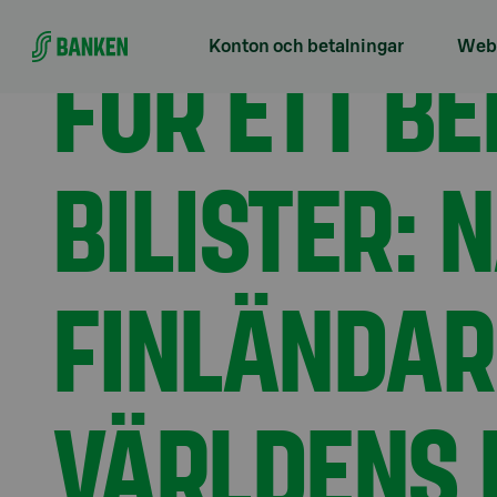
Gå direkt till innehållet
Förstasidan
Aktuellt
För ett bekvämare liv för bi
FÖR ETT B
Konton och betalningar
Webb
BILISTER: 
FINLÄNDARE
VÄRLDENS 