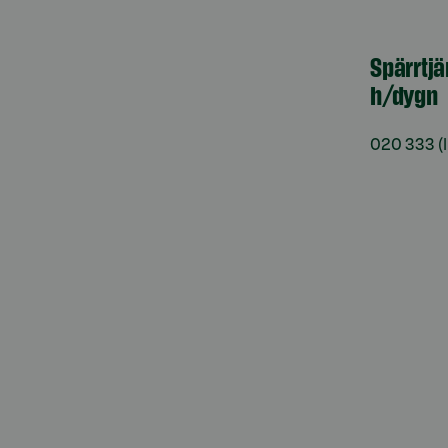
Spärrtjä
h/dygn
020 333
(