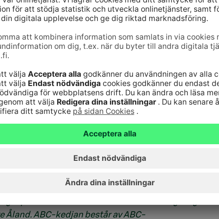
för ABC-kedjan, tfn 010 76 80803,
joner kunder. S-Banken erbjuder sina kunder
 ekonomin, sparande, investering och finansiering
iga bankärenden på över 700 av S-gruppens och
 landet. S-Bankirerna, som betjänar med
Dessutom erbjuder S-Banken tjänster via
a medier. De fonder och
lar tillhandahålls av dess dotterbolag FIM. S-
a-gruppen (23,5 %) samt Elo (1,5 %). S-Bankens
LokalTapiola-gruppens ägarkunder. S-Banken har
emskt ursprung.
 S-gruppen. Företaget tillhandahåller smidig och
a dagar på året. ABC har ett modernt och mångsidigt
ve Åland. ABC-kedjan består av ABC-