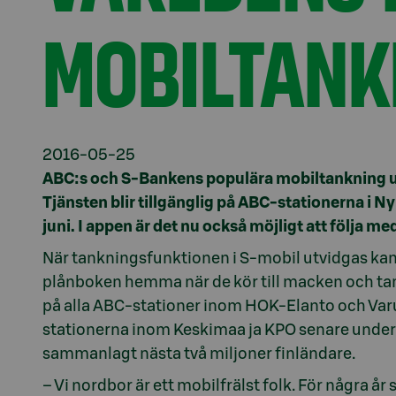
MOBILTANK
2016-05-25
ABC:s och S-Bankens populära mobiltankning utv
Tjänsten blir tillgänglig på ABC-stationerna i Ny
juni. I appen är det nu också möjligt att följa m
När tankningsfunktionen i S-mobil utvidgas kan 
plånboken hemma när de kör till macken och tan
på alla ABC-stationer inom HOK-Elanto och Va
stationerna inom Keskimaa ja KPO senare under 
sammanlagt nästa två miljoner finländare.
– Vi nordbor är ett mobilfrälst folk. För några å