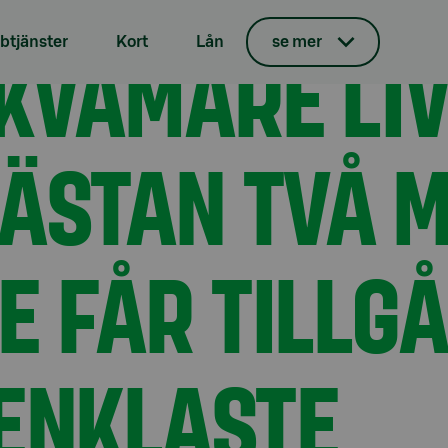
lister: Nästan två miljoner finländare får tillgång till världe
EKVÄMARE LIV
tjänster
Kort
Lån
se mer
NÄSTAN TVÅ 
 FÅR TILLGÅ
ENKLASTE