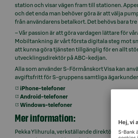
station och visar vägen fram till stationen. Appe
och det enda man behöver göra är att välja pum
från användarens betalkort. Det behövs bara tre 
– Vår passion är att göra vardagen lättare för vå
Mobiltankning är vårt första digitala steg mot s
att kunna göra tjänsten tillgänglig för en allt s
utvecklingsdirektör på ABC-kedjan.
Alla som använder S-Förmånskort Visa kan anvä
avgiftsfritt för S-gruppens samtliga ägarkunder
iPhone-telefoner
Android-telefoner
Windows-telefoner
Mer information:
Pekka Ylihurula, verkställande direktör, S-Banke