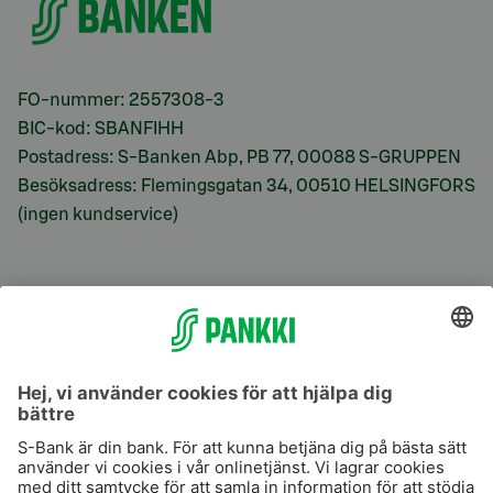
FO-nummer: 2557308-3
BIC-kod: SBANFIHH
Postadress: S-Banken Abp, PB 77, 00088 S-GRUPPEN
Besöksadress: Flemingsgatan 34, 00510 HELSINGFORS
(ingen kundservice)
S-Prime
S-Prime 2,0 %