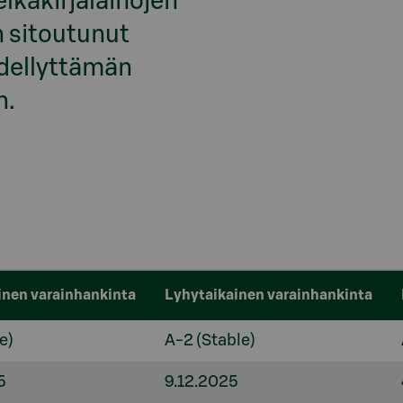
lkakirjalainojen 
 sitoutunut 
dellyttämän 
n.
inen varainhankinta
Lyhytaikainen varainhankinta
e)
A-2 (Stable)
5
9.12.2025