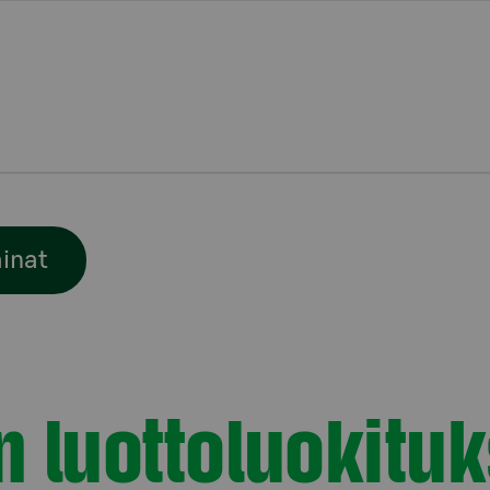
ainat
n luottoluokituk