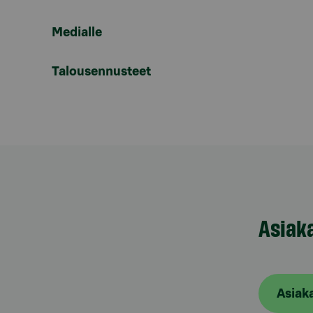
Medialle
Talousennusteet
Asiak
Asiak