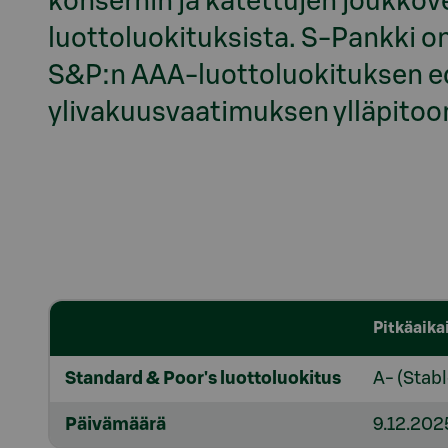
konsernin ja katettujen joukkove
luottoluokituksista. S-Pankki on
S&P:n AAA-luottoluokituksen e
ylivakuusvaatimuksen ylläpitoo
Pitkäaika
Standard & Poor's luottoluokitus
A- (Stabl
Päivämäärä
9.12.202