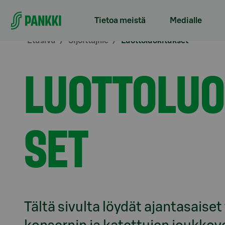
Siirry suoraan sisältöön
Tietoa meistä
Medialle
Etusivu
Sijoittajille
Luottoluokitukset
LUOTTOLUO
SET
Tältä sivulta löydät ajantasaise