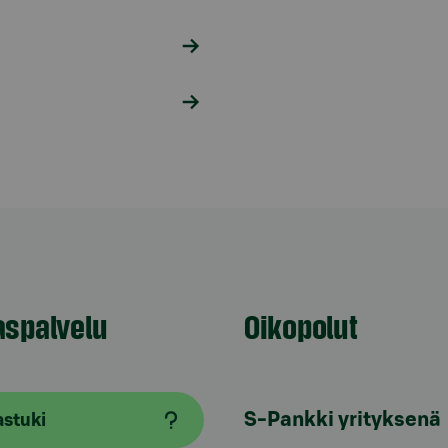
aspalvelu
Oikopolut
S-Pankki yrityksenä
astuki