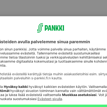
)
)
)