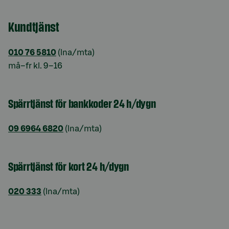
Kundtjänst
010 76 5810
(lna/mta)
må–fr kl. 9–16
Spärrtjänst för bankkoder 24 h/dygn
09 6964 6820
(lna/mta)
Spärrtjänst för kort 24 h/dygn
020 333
(lna/mta)