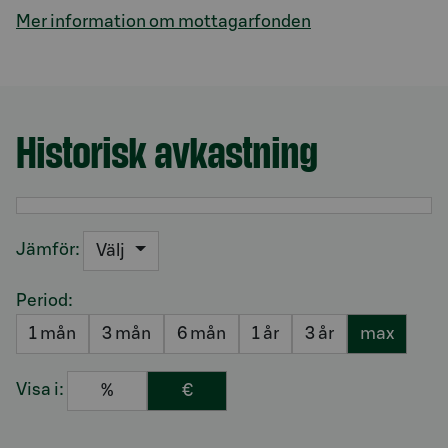
Mer information om mottagarfonden
Historisk avkastning
Avsnitt med titel Historisk avkastning
Jämför:
Välj
Period:
1 mån
3 mån
6 mån
1 år
3 år
max
Visa i:
%
€