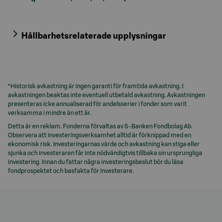
Hållbarhetsrelaterade upplysningar
*Historisk avkastning är ingen garanti för framtida avkastning. I
avkastningen beaktas inte eventuell utbetald avkastning. Avkastningen
presenteras icke annualiserad för andelsserier i fonder som varit
verksamma i mindre än ett år.
Detta är en reklam. Fonderna förvaltas av S-Banken Fondbolag Ab.
Observera att investeringsverksamhet alltid är förknippad med en
ekonomisk risk. Investeringarnas värde och avkastning kan stiga eller
sjunka och investeraren får inte nödvändigtvis tillbaka sin ursprungliga
investering. Innan du fattar några investeringsbeslut bör du läsa
fondprospektet och basfakta för investerare.