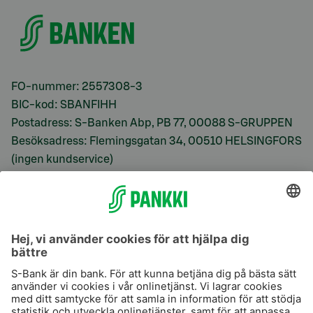
FO-nummer: 2557308-3
BIC-kod: SBANFIHH
Postadress: S-Banken Abp, PB 77, 00088 S-GRUPPEN
Besöksadress: Flemingsgatan 34, 00510 HELSINGFORS
(ingen kundservice)
S-Prime
S-Prime 2,0 %