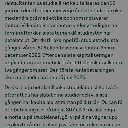
ränta. Räntan på studielånet kapitaliseras den 15
juni och den 15 december varje år. Ditt studielån ökar
med andra ord med ett belopp som motsvarar
räntan. Vi kapitaliserar räntan under ytterligare en
termin efter den sista termin då studiestöd har
betalats ut. Om du till exempel får studiestöd sista
gången våren 2025, kapitaliserar vi räntan ännu i
december 2025. Efter den sista kapitaliseringen
utgår räntan automatiskt från ditt låneskötselkonto
två gånger om året. Den första räntebetalningen
sker med andra ord den 15 juni 2026.
Du ska börja betala tillbaka studielånet cirka två år
efter att du har slutat dina studier och vi sista
gången har kapitaliserat räntan på ditt lån. Du kan få
återbetalningstid på högst 30 år. När du ska börja
amortera på studielånet, gör vi på dina vägnar upp
en plan för återbetalning av lånet och skickar sedan