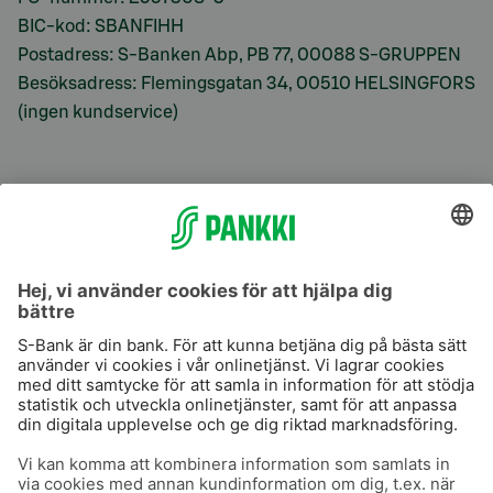
BIC-kod: SBANFIHH
Postadress: S-Banken Abp, PB 77, 00088 S-GRUPPEN
Besöksadress: Flemingsgatan 34, 00510 HELSINGFORS
(ingen kundservice)
S-Prime
S-Prime 2,0 %