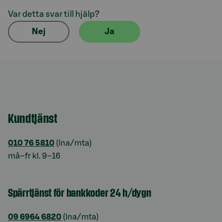
Var detta svar till hjälp?
Nej
Ja
Kundtjänst
010 76 5810
(lna/mta)
må–fr kl. 9–16
Spärrtjänst för bankkoder 24 h/dygn
09 6964 6820
(lna/mta)