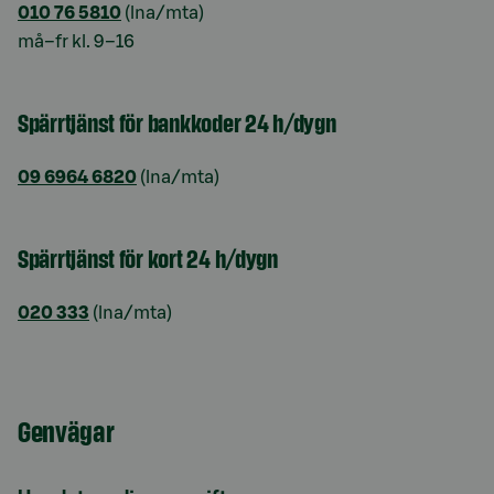
010 76 5810
(lna/mta)
må–fr kl. 9–16
Spärrtjänst för bankkoder 24 h/dygn
09 6964 6820
(lna/mta)
Spärrtjänst för kort 24 h/dygn
020 333
(lna/mta)
Genvägar