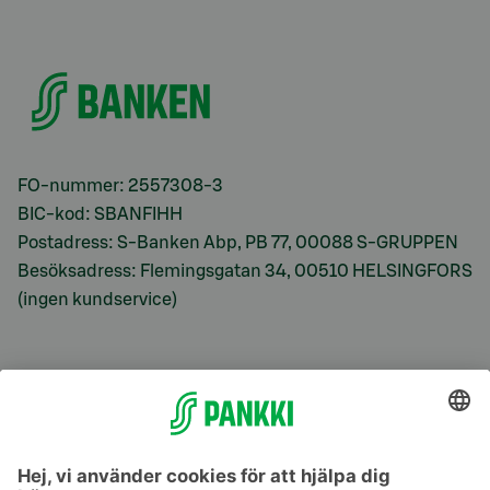
FO-nummer: 2557308-3
BIC-kod: SBANFIHH
Postadress: S-Banken Abp, PB 77, 00088 S-GRUPPEN
Besöksadress: Flemingsgatan 34, 00510 HELSINGFORS
(ingen kundservice)
S-Prime
S-Prime 2,0 %