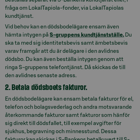
fråga om LokalTapiola-fonder, via LokalTapiolas
kundtjänst.
Vid behov kan en dödsbodelägare ensam även
hämta intygen på
S-gruppens kundtjänstställe.
Du
ska ta med sig identitetsbevis samt ämbetsbevis
varav framgår att du är delägare i den avlidnes
dödsbo. Du kan även beställa intygen genom att
ringa S-gruppens telefontjänst. Då skickas de till
den avlidnes senaste adress.
2. Betala dödsboets fakturor.
En dödsbodelägare kan ensam betala fakturor för el,
telefon och bolagsvederlag och andra motsvarande
återkommande fakturor samt fakturor som hänför
sig direkt till dödsfallet, till exempel avgifter för
sjukhus, begravning och minnesstund. Dessa
fakturor kan skickas i S-Bankens betalkuvert till S-