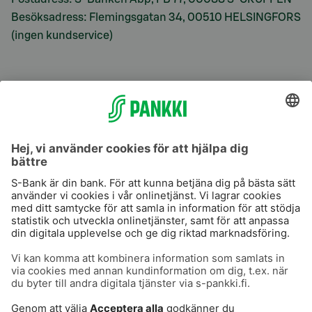
Besöksadress: Flemingsgatan 34, 00510 HELSINGFORS
(ingen kundservice)
S-Prime
S-Prime 2,0 %
Användarvillkor
Dataskydd