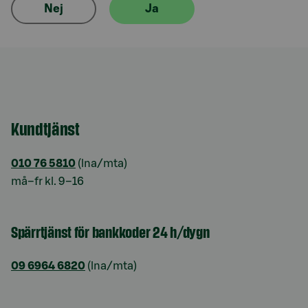
Nej
Ja
Kundtjänst
010 76 5810
(lna/mta)
må–fr kl. 9–16
Spärrtjänst för bankkoder 24 h/dygn
09 6964 6820
(lna/mta)