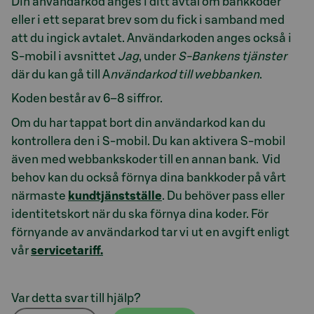
Din användarkod anges i ditt avtal om bankkoder
eller i ett separat brev som du fick i samband med
att du ingick avtalet. Användarkoden anges också i
S-mobil i avsnittet
Jag
, under
S-Bankens tjänster
där du kan gå till A
nvändarkod till webbanken
.
Koden består av 6–8 siffror.
Om du har tappat bort din användarkod kan du
kontrollera den i S-mobil. Du kan aktivera S-mobil
även med webbankskoder till en annan bank. Vid
behov kan du också förnya dina bankkoder på vårt
närmaste
kundtjänstställe
. Du behöver pass eller
identitetskort när du ska förnya dina koder. För
förnyande av användarkod tar vi ut en avgift enligt
vår
servicetariff.
Var detta svar till hjälp?