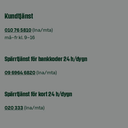
Kundtjänst
010 76 5810
(lna/mta)
må–fr kl. 9–16
Spärrtjänst för bankkoder 24 h/dygn
09 6964 6820
(lna/mta)
Spärrtjänst för kort 24 h/dygn
020 333
(lna/mta)