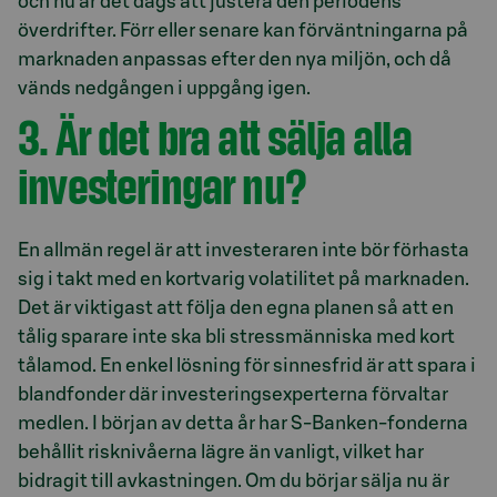
och nu är det dags att justera den periodens
överdrifter. Förr eller senare kan förväntningarna på
marknaden anpassas efter den nya miljön, och då
vänds nedgången i uppgång igen.
3. Är det bra att sälja alla
investeringar nu?
En allmän regel är att investeraren inte bör förhasta
sig i takt med en kortvarig volatilitet på marknaden.
Det är viktigast att följa den egna planen så att en
tålig sparare inte ska bli stressmänniska med kort
tålamod. En enkel lösning för sinnesfrid är att spara i
blandfonder där investeringsexperterna förvaltar
medlen. I början av detta år har S-Banken-fonderna
behållit risknivåerna lägre än vanligt, vilket har
bidragit till avkastningen. Om du börjar sälja nu är