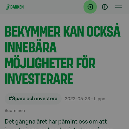
Gå direkt till innehållet
Artiklar
BEKYMMER KAN OCKSÅ
INNEBÄRA
MÖJLIGHETER FÖR
INVESTERARE
#Spara och investera
2022-05-23
- Lippo
Suominen
Det gångna året har påmint oss om att