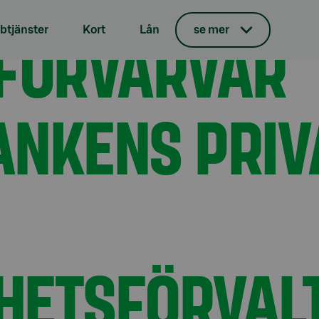
sbankens privatkunds- samt förmögenhetsförvaltnings- och
 FÖRVÄRVAR
tjänster
Kort
Lån
se mer
NKENS PRIV
HETSFÖRVAL