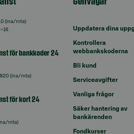
jänst
Genvägar
10
(lna/mta)
Uppdatera dina uppg
9–16
Kontrollera
änst för bankkoder 24
webbankskoderna
Bli kund
6820
(lna/mta)
Serviceavgifter
Vanliga frågor
nst för kort 24
Säker hantering av
bankärenden
lna/mta)
Fondkurser