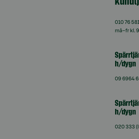
Kundt
010 76 58
må–fr kl. 
Spärrtj
h/dygn
09 6964 
Spärrtjä
h/dygn
020 333
(