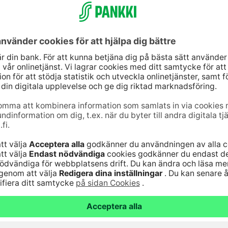
 värdet på de låne- och insättningsavtal som
2023. Värdet på de överförda lånen var ca 3,6
1,6 miljarder euro. Den slutliga köpesumman
h insättningsavtalen när transaktionen slutförs.
 aktieemission till ägarna och skuldfinansiering
llgångar med en aktieemission på högst 200
lbas även efter slutförandet av transaktionen. S-
en i Finland (SOK) och S-gruppens andelslag, har
ssutom avtalat om finansieringsarrangemang, vars
nk A/S svarar för finansieringen under den första
da obligationer 2023–2025 för att betala
2023.
en, Oma Sparbank Abp
(OmaSp)
och
tkunds-, kapitalförvaltnings- och