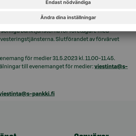
-Banken, verksamheten relaterad till små och
sverksamheten inklusive investerings-, pensions-
anslutning till verksamheten för små och
rsonliga banktjänsterna för företagare med
esteringstjänsterna. Slutförandet av förvärvet
venemang för medier
31.5.2023
kl. 11.00-11.45.
lningar till evenemanget för medier:
viestinta@s-
viestinta@s-pankki.fi