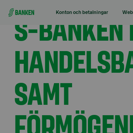
Gå direkt till innehållet
Förstasidan
Aktuellt
S-Banken förvärvar Handel
S-BANKEN
Konton och betalningar
Webb
HANDELSBA
SAMT
FÖRMÖGEN