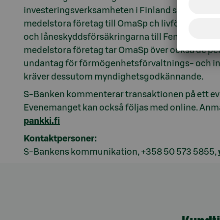
investeringsverksamheten i Finland säljs till S
medelstora företag till OmaSp ch livförsäkring
och låneskyddsförsäkringarna till Fennia Liv. I 
medelstora företag tar OmaSp över också de pe
undantag för förmögenhetsförvaltnings- och inv
kräver dessutom myndighetsgodkännande.
S-Banken kommenterar transaktionen på ett e
Evenemanget kan också följas med online. Anmä
pankki.fi
Kontaktpersoner:
S-Bankens kommunikation, +358 50 573 5855,