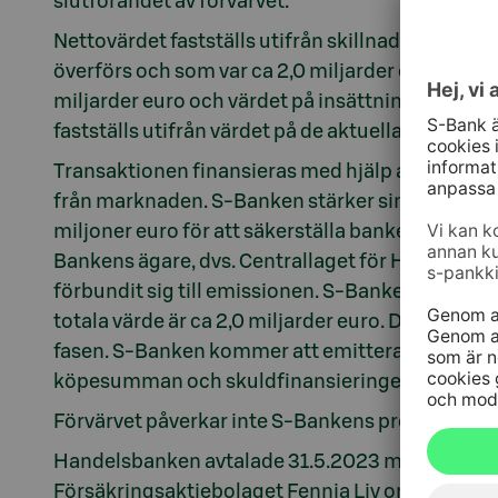
slutförandet av förvärvet.
Nettovärdet fastställs utifrån skillnaden mellan
överförs och som var ca 2,0 miljarder euro 31.3.
miljarder euro och värdet på insättningarna ca 
fastställs utifrån värdet på de aktuella låne- oc
Transaktionen finansieras med hjälp av en riktad
från marknaden. S-Banken stärker sina egna ti
miljoner euro för att säkerställa bankens kapita
Bankens ägare, dvs. Centrallaget för Handelslag
förbundit sig till emissionen. S-Banken har de
totala värde är ca 2,0 miljarder euro. Danske Ba
fasen. S-Banken kommer att emittera säkerställ
köpesumman och skuldfinansieringen.
Förvärvet påverkar inte S-Bankens prognos för 
Handelsbanken avtalade
31.5.2023
med S-Bank
Försäkringsaktiebolaget Fennia Liv om att priva