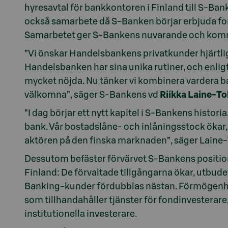
hyresavtal för bankkontoren i Finland till S-B
också samarbete då S-Banken börjar erbjuda fo
Samarbetet ger S-Bankens nuvarande och kom
”Vi önskar Handelsbankens privatkunder hjärtlig
Handelsbanken har sina unika rutiner, och enli
mycket nöjda. Nu tänker vi kombinera vardera ba
välkomna”, säger S-Bankens vd
Riikka Laine-T
”I dag börjar ett nytt kapitel i S-Bankens histori
bank. Vår bostadslåne- och inlåningsstock ökar, 
aktören på den finska marknaden”, säger Laine
Dessutom befäster förvärvet S-Bankens positio
Finland: De förvaltade tillgångarna ökar, utbude
Banking-kunder fördubblas nästan. Förmögenhe
som tillhandahåller tjänster för fondinvesterar
institutionella investerare.