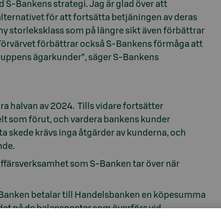
d S-Bankens strategi. Jag är glad över att
rnativet för att fortsätta betjäningen av deras
y storleksklass som på längre sikt även förbättrar
Förvärvet förbättrar också S-Bankens förmåga att
-gruppens ägarkunder”, säger S-Bankens
 halvan av 2024. Tills vidare fortsätter
t som förut, och vardera bankens kunder
etta skede krävs inga åtgärder av kunderna, och
nde.
affärsverksamhet som S-Banken tar över när
S-Banken betalar till Handelsbanken en köpesumma
et på de balansposter som överförs vid