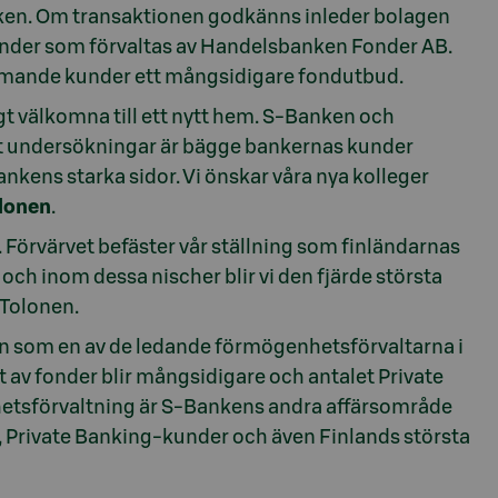
anken. Om transaktionen godkänns inleder bolagen
nder som förvaltas av Handelsbanken Fonder AB.
mande kunder ett mångsidigare fondutbud.
t välkomna till ett nytt hem. S-Banken och
gt undersökningar är bägge bankernas kunder
nkens starka sidor. Vi önskar våra nya kolleger
olonen
.
a. Förvärvet befäster vår ställning som finländarnas
och inom dessa nischer blir vi den fjärde största
-Tolonen.
n som en av de ledande förmögenhetsförvaltarna i
t av fonder blir mångsidigare och antalet Private
tsförvaltning är S-Bankens andra affärsområde
e, Private Banking-kunder och även Finlands största