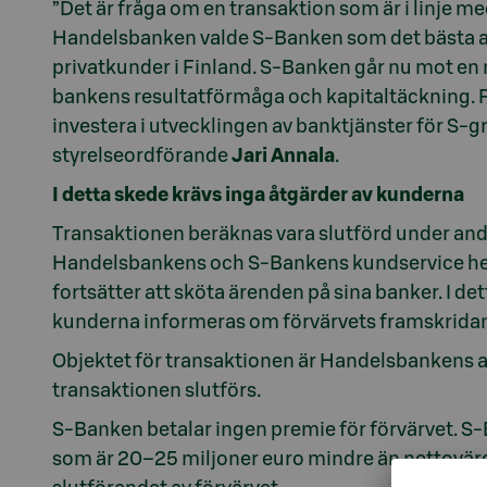
”Det är fråga om en transaktion som är i linje me
Handelsbanken valde S-Banken som det bästa alte
privatkunder i Finland. S-Banken går nu mot en n
bankens resultatförmåga och kapitaltäckning. 
investera i utvecklingen av banktjänster för S
styrelseordförande
Jari Annala
.
I detta skede krävs inga åtgärder av kunderna
Transaktionen beräknas vara slutförd under andra
Handelsbankens och S-Bankens kundservice hel
fortsätter att sköta ärenden på sina banker. I d
kunderna informeras om förvärvets framskrida
Objektet för transaktionen är Handelsbankens 
transaktionen slutförs.
S-Banken betalar ingen premie för förvärvet. 
som är 20
–25
miljoner euro mindre än nettovärd