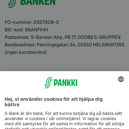
FO-nummer: 2557308-3
BIC-kod: SBANFIHH
Postadress: S-Banken Abp, PB 77, 00088 S-GRUPPEN
Besöksadress: Flemingsgatan 34, 00510 HELSINGFORS
(ingen kundservice)
S-Prime
S-Prime 2,0 %