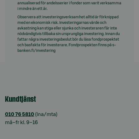
annualiserad för andelsserier i fonder som varit verksamma
i mindre än ett år.
Observera att investeringsverksamhet alltid är förknippad
med en ekonomisk risk. Investeringarnas värde och
avkastning kan stiga eller sjunka och investeraren får inte
nödvändigtvis tillbaka sin ursprungliga investering. Innan du
fattar några investeringsbeslut bör du läsa fondprospektet
och basfakta för investerare. Fondprospekten finns på s-
banken.fi/investering
Kundtjänst
010 76 5810
(lna/mta)
må–fr kl. 9–16