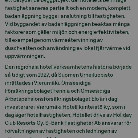
ett betydande byggprojekt där hotellets befintliga
fastighet saneras partiellt och en modern, komplett
badanläggning byggs i anslutning till fastigheten.
Vid byggandet av badanläggningen beaktas många
faktorer som gäller miljön och energieffektiviteten,
till exempel genom värmeåtervinning av
duschvatten och användning av lokal fjärrvärme vid
uppvärmningen.
Den regionala hotellverksamhetens historia började
så tidigt som 1927, då Suomen Urheiluopisto
inrättades i Vierumäki. Ömsesidiga
Försäkringsbolaget Fennia och Ömsesidiga
Arbetspensionsförsäkringsbolaget Elo är i dag
investerare i Vierumäki Hotellikiinteistö Ky, som i
dag äger hotellfastigheten. Hotellet drivs av Holiday
Club Resorts Oy. S-Bank Fastigheter Ab ansvarar för
förvaltningen av fastigheten och ledningen av